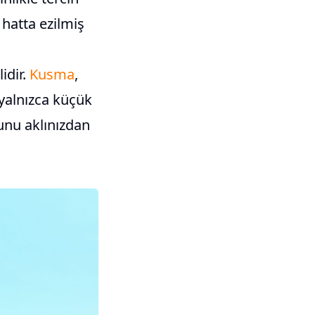
 hatta ezilmiş
idir.
Kusma
,
 yalnızca küçük
unu aklınızdan