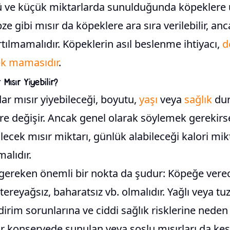
ü ve küçük miktarlarda sunulduğunda köpeklere
e gibi mısır da köpeklere ara sıra verilebilir, anc
rtılmamalıdır. Köpeklerin asıl beslenme ihtiyacı,
d
pek mamasıdır
.
Mısır Yiyebilir?
ar mısır yiyebileceği, boyutu,
yaşı
veya
sağlık
dur
öre değişir. Ancak genel olarak söylemek gerekirse,
lecek mısır miktarı, günlük alabileceği kalori mik
alıdır.
reken önemli bir nokta da şudur: Köpeğe verec
tereyağsız, baharatsız vb. olmalıdır. Yağlı veya tuz
rim sorunlarına ve ciddi sağlık risklerine neden ol
r konservede sunulan veya soslu mısırları da kesi