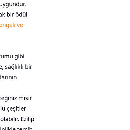
 uygundur.
ak bir ödül
engeli ve
umu gibi
 sağlıklı bir
tarının
eğiniz mısır
lu çeşitler
abilir. Ezilip
nlikle tercih