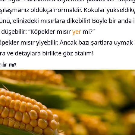
arşılaşmanız oldukça normaldir. Kokular yükseldi
nü, elinizdeki mısırlara dikebilir! Böyle bir anda i
düşebilir: “Köpekler mısır
yer
mi?”
öpekler mısır yiyebilir. Ancak bazı şartlara uymak
ra ve detaylara birlikte göz atalım!
ilir mi?