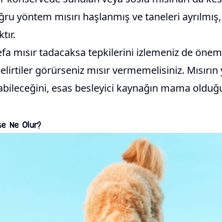
ru yöntem mısırı haşlanmış ve taneleri ayrılmış,
tır.
efa mısır tadacaksa tepkilerini izlemeniz de öneml
elirtiler görürseniz mısır vermemelisiniz. Mısırın
labileceğini, esas besleyici kaynağın mama olduğ
se Ne Olur?