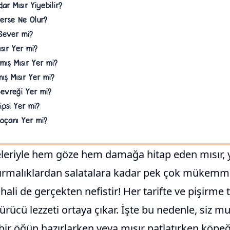
ar Mısır Yiyebilir?
Yerse Ne Olur?
 Sever mi?
sır Yer mi?
mış Mısır Yer mi?
ış Mısır Yer mi?
Gevreği Yer mi?
ipsi Yer mi?
Koçanı Yer mi?
leriyle hem göze hem damağa hitap eden mısır,
tırmalıklardan salatalara kadar pek çok mükemmel
r hali de gerçekten nefistir! Her tarifte ve pişirme
ücü lezzeti ortaya çıkar. İşte bu nedenle, siz mu
li bir öğün hazırlarken veya mısır patlatırken köpeğ