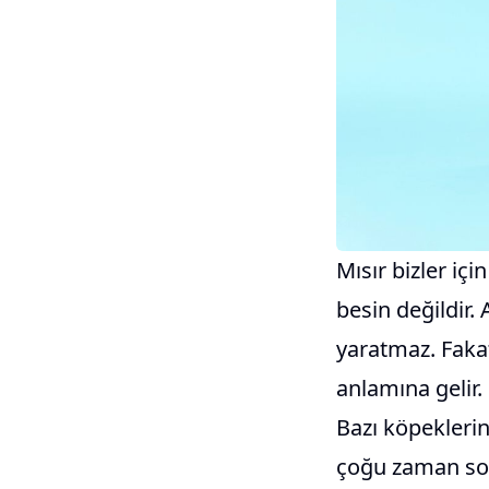
Mısır bizler içi
besin değildir
yaratmaz. Fakat
anlamına gelir. 
Bazı köpeklerin
çoğu zaman sor