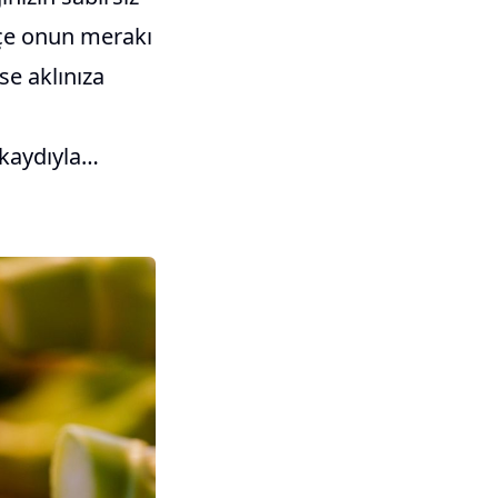
kçe onun merakı
se aklınıza
 kaydıyla…