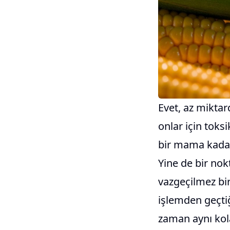
Evet, az miktar
onlar için toks
bir mama kadar 
Yine de bir nok
vazgeçilmez bi
işlemden geçtiği
zaman aynı kola