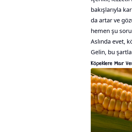
bakışlarıyla k
da artar ve gözü
hemen şu soru 
Aslında evet, k
Gelin, bu şartla
Köpeklere Mısır Ver