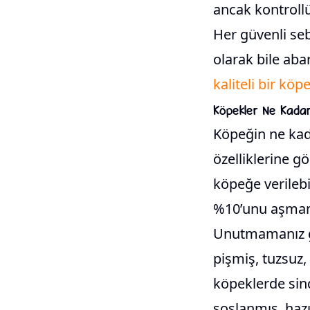
ancak kontroll
Her güvenli sebz
olarak bile aba
kaliteli bir kö
Köpekler Ne Kadar 
Köpeğin ne kad
özelliklerine g
köpeğe verilebi
%10’unu aşmam
Unutmamanız ge
pişmiş, tuzsuz, 
köpeklerde sindi
soslanmış, hazı