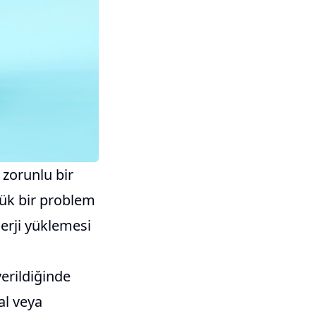
n zorunlu bir
yük bir problem
nerji yüklemesi
verildiğinde
al veya