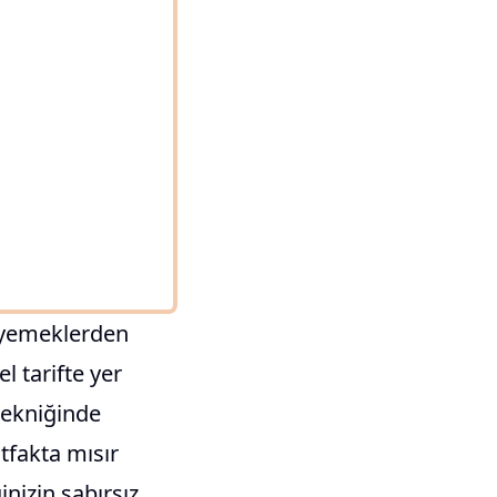
 yemeklerden
 tarifte yer
 tekniğinde
tfakta mısır
inizin sabırsız