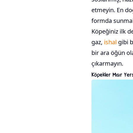
etmeyin. En doğ
formda sunmak
Köpeğiniz ilk d
gaz,
ishal
gibi b
bir ara öğün o
çıkarmayın.
Köpekler Mısır Yer