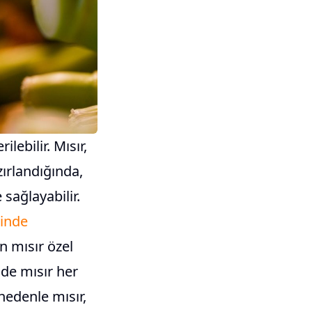
lebilir. Mısır,
zırlandığında,
sağlayabilir.
inde
n mısır özel
ade mısır her
nedenle mısır,