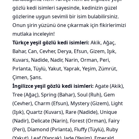
gözlü kedi isimleri sayesinde, kedinizin güzel
gözlerine uygun sevimli bir isim bulabilirsiniz.
Onun şirin yüzünü öne çıkarmak için fikirlerimizi
mutlaka inceleyin!
Türkçe yeşil gözlü kedi isimleri:
Akik, Ağaç,
Bahar, Can, Cevher, Derya, Efsun, Gizem, Işık,
Kuvars, Nadide, Nadir, Narin, Orman, Peri,
Pırlanta, Tüylü, Yakut, Yaprak, Yeşim, Zümrüt,
Çimen, Şans.
İngilizce yeşil gözlü kedi isimleri:
Agate (Akik),
Tree (Ağaç), Spring (Bahar), Soul (Ruh), Gem
(Cevher), Charm (Efsun), Mystery (Gizem), Light
(Işık), Quartz (Kuvars), Rare (Nadide), Unique
(Nadir), Delicate (Narin), Forest (Orman), Fairy
(Peri), Diamond (Pırlanta), Fluffy (Tüylü), Ruby
(Yakut), Leaf (Yaprak), Jade (Yeşim), Emerald