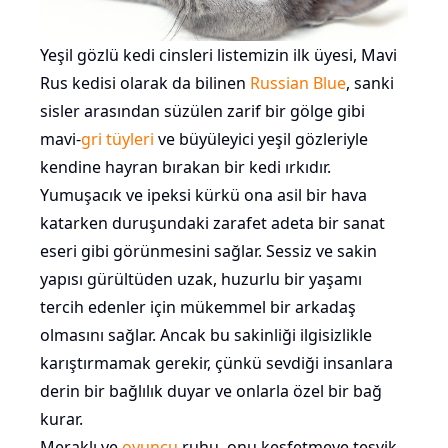
Yeşil gözlü kedi cinsleri listemizin ilk üyesi, Mavi
Rus kedisi olarak da bilinen
Russian Blue
, sanki
sisler arasından süzülen zarif bir gölge gibi
mavi-
gri tüyleri
ve büyüleyici yeşil gözleriyle
kendine hayran bırakan bir kedi ırkıdır.
Yumuşacık ve ipeksi kürkü ona asil bir hava
katarken duruşundaki zarafet adeta bir sanat
eseri gibi görünmesini sağlar. Sessiz ve sakin
yapısı gürültüden uzak, huzurlu bir yaşamı
tercih edenler için mükemmel bir arkadaş
olmasını sağlar. Ancak bu sakinliği ilgisizlikle
karıştırmamak gerekir, çünkü sevdiği insanlara
derin bir bağlılık duyar ve onlarla özel bir bağ
kurar.
Meraklı ve
oyuncu
ruhu, onu keşfetmeye teşvik