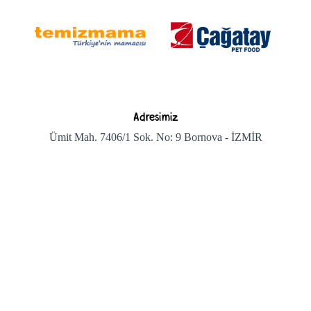
Adresimiz
Ümit Mah. 7406/1 Sok. No: 9 Bornova - İZMİR
Bizi arayın
+90 850 222 1 869
Bize e-posta gönderin
info@temizmama.com