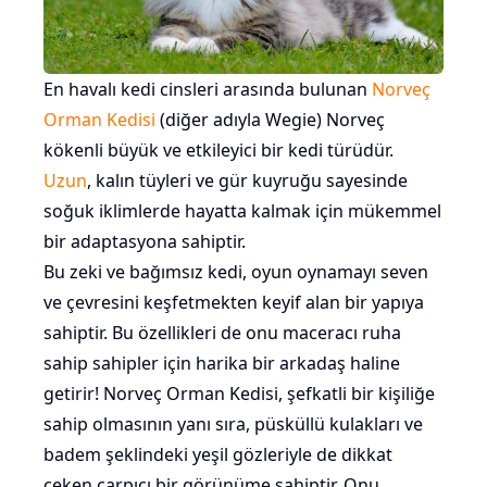
En havalı kedi cinsleri arasında bulunan
Norveç
Orman Kedisi
(diğer adıyla Wegie) Norveç
kökenli büyük ve etkileyici bir kedi türüdür.
Uzun
, kalın tüyleri ve gür kuyruğu sayesinde
soğuk iklimlerde hayatta kalmak için mükemmel
bir adaptasyona sahiptir.
Bu zeki ve bağımsız kedi, oyun oynamayı seven
ve çevresini keşfetmekten keyif alan bir yapıya
sahiptir. Bu özellikleri de onu maceracı ruha
sahip sahipler için harika bir arkadaş haline
getirir! Norveç Orman Kedisi, şefkatli bir kişiliğe
sahip olmasının yanı sıra, püsküllü kulakları ve
badem şeklindeki yeşil gözleriyle de dikkat
çeken çarpıcı bir görünüme sahiptir. Onu