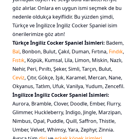
göz alırlar. Onlara en uygun ismi seçmek de bu
nedenle oldukça keyiflidir. Bu yüzden şimdi,
Türkçe ve İngilizce İngiliz Cocker Spaniel isim
önerilerimize göz atın!
Türkçe İngiliz Cocker Spaniel İsimleri:
Badem,
Bal
, Bonbon, Bulut, Çakıl, Duman, Fırtına,
Fındık
,
Fıstık
, Köpük, Kumsal, Lila, Limon, Miskin, Nazlı,
Nehir, Peri, Pırıltı, Şeker, Simli, Tarçın, Bulut,
Ceviz
, Çıtır, Gökçe, Işık, Karamel, Mercan, Nane,
Okyanus, Tatlım, Ufuk, Vanilya, Yudum, Zencefil.
İngilizce İngiliz Cocker Spaniel İsimleri:
Aurora, Bramble, Clover, Doodle, Ember, Flurry,
Glimmer, Huckleberry, Indigo, Jingle, Marzipan,
Nimbus, Opal, Puddle, Quill, Saffron, Thistle,
Umber, Velvet, Whimsy, Yara, Zephyr, Zinnia.
Ayrıca tüm
dişi
ve
erkek köpek isimleri