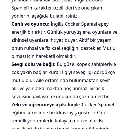
Spaniel’in karakter özellikleri ve öne çıkan
yönlerini aşağıda bulabilirsiniz!
Canlı ve oyuncu:
İngiliz Cocker Spaniel epey
enerjik bir ırktır. Günlük yürüyüşlere,
oyunlara
ve
zihinsel uyarılara ihtiyaç duyar. Aktif bir yaşam
onun ruhsal ve fiziksel sağlığını destekler. Mutlu
olması için hareketli olmalıdır.
Sevgi dolu ve bağlı:
Bu güzel köpek
sahipleriyle
çok yakın bağlar kurar. İlgiyi sever, ilgi gördükçe
mutlu olur. Aile ortamında bulunmaktan keyif
alır ve
yalnız kalmaktan
hoşlanmaz. Sıcacık
sevgisini paylaşma konusunda çok cömerttir.
Zeki
ve öğrenmeye açık:
İngiliz Cocker Spaniel
eğitim sürecinde hızlı kavrayış gösterir. Ödül
temelli yöntemlerle kolayca motive olur. Bu
özellikleri de itaat ve temel komut eğitiminde