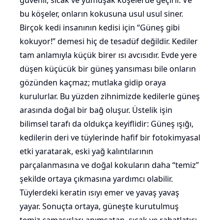
güvenli, sıcak ve yumuşak köşelerde geçirir. Ve
bu köşeler, onların kokusuna usul usul siner.
Birçok kedi insanının kedisi için “Güneş gibi
kokuyor!” demesi hiç de tesadüf değildir. Kediler
tam anlamıyla küçük birer ısı avcısıdır. Evde yere
düşen küçücük bir güneş yansıması bile onların
gözünden kaçmaz; mutlaka gidip oraya
kurulurlar. Bu yüzden zihnimizde kedilerle güneş
arasında doğal bir bağ oluşur. Üstelik işin
bilimsel tarafı da oldukça keyiflidir: Güneş ışığı,
kedilerin deri ve tüylerinde hafif bir fotokimyasal
etki yaratarak, eski yağ kalıntılarının
parçalanmasına ve doğal kokuların daha “temiz”
şekilde ortaya çıkmasına yardımcı olabilir.
Tüylerdeki keratin ısıyı emer ve yavaş yavaş
yayar. Sonuçta ortaya, güneşte kurutulmuş