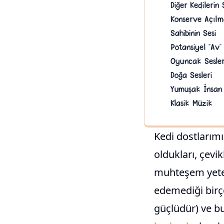
Diğer Kedilerin 
Konserve Açılm
Sahibinin Sesi
Potansiyel “Av” 
Oyuncak Sesler
Doğa Sesleri
Yumuşak İnsan 
Klasik Müzik
Kedi dostlarım
oldukları, çevik
muhteşem yetene
edemediği birço
güçlüdür) ve bu