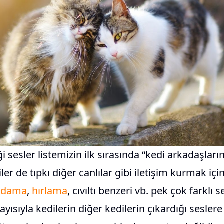
i sesler listemizin ilk sırasında “kedi arkadaşların
ler de tıpkı diğer canlılar gibi iletişim kurmak için
ıldama
,
hırlama
, cıvıltı benzeri vb. pek çok farklı s
layısıyla kedilerin diğer kedilerin çıkardığı seslere 