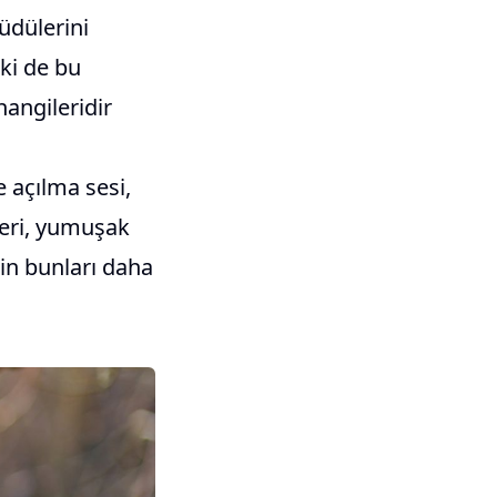
güdülerini
lki de bu
hangileridir
e açılma sesi,
sleri, yumuşak
lin bunları daha