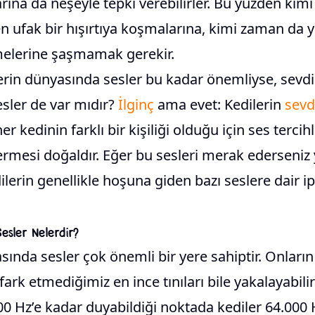
larına da neşeyle tepki verebilirler. Bu yüzden ki
n ufak bir hışırtıya koşmalarına, kimi zaman da 
elerine şaşmamak gerekir.
erin dünyasında sesler bu kadar önemliyse, sevdi
sler de var mıdır?
İlginç
ama evet: Kedilerin
sevd
 her kedinin farklı bir kişiliği olduğu için ses tercih
ermesi doğaldır. Eğer bu sesleri merak ederseniz
erin genellikle hoşuna giden bazı seslere dair ip
Sesler Nelerdir?
sında sesler çok önemli bir yere sahiptir. Onları
ark etmediğimiz en ince tınıları bile yakalayabilir
00 Hz’e kadar duyabildiği noktada kediler 64.000 