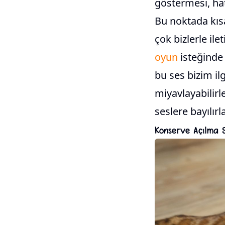
göstermesi, hat
Bu noktada kısa
çok bizlerle ile
oyun
isteğinde
bu ses bizim il
miyavlayabilirl
seslere bayılırla
Konserve Açılma S