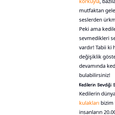
korkuyla
, bazı
mutfaktan gele
seslerden ürkm
Peki ama kedil
sevmedikleri se
vardır! Tabii ki
değişiklik göst
devamında kedil
bulabilirsiniz!
Kedilerin Sevdiği 
Kedilerin dünya
kulakları
bizim f
insanların 20.0