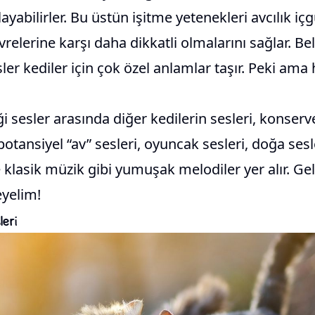
layabilirler. Bu üstün işitme yetenekleri avcılık iç
vrelerine karşı daha dikkatli olmalarını sağlar. Be
ler kediler için çok özel anlamlar taşır. Peki ama 
ği sesler arasında diğer kedilerin sesleri, konserv
 potansiyel “av” sesleri, oyuncak sesleri, doğa se
e klasik müzik gibi yumuşak melodiler yer alır. Ge
eyelim!
leri