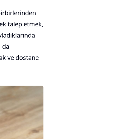
irbirlerinden
ecek talep etmek,
ladıklarında
a da
şak ve dostane