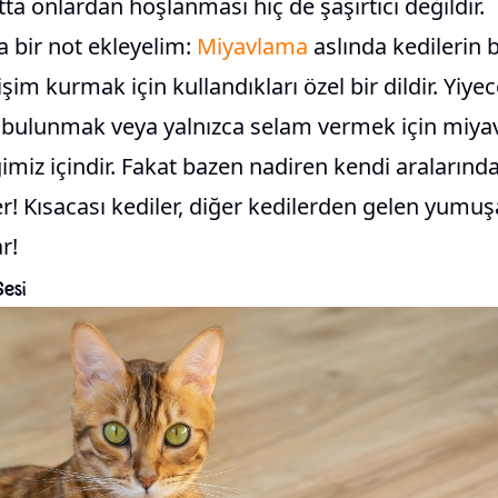
ta onlardan hoşlanması hiç de şaşırtıcı değildir.
 bir not ekleyelim:
Miyavlama
aslında kedilerin b
tişim kurmak için kullandıkları özel bir dildir. Yiy
 bulunmak veya yalnızca selam vermek için miyav
gimiz içindir. Fakat bazen nadiren kendi aralarınd
er! Kısacası kediler, diğer kedilerden gelen yumu
r!
esi