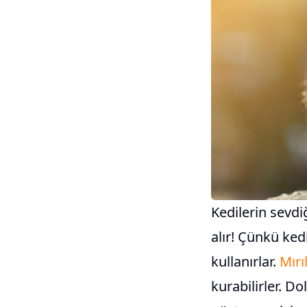
Kedilerin sevdiğ
alır! Çünkü kedi
kullanırlar.
Mır
kurabilirler. Do