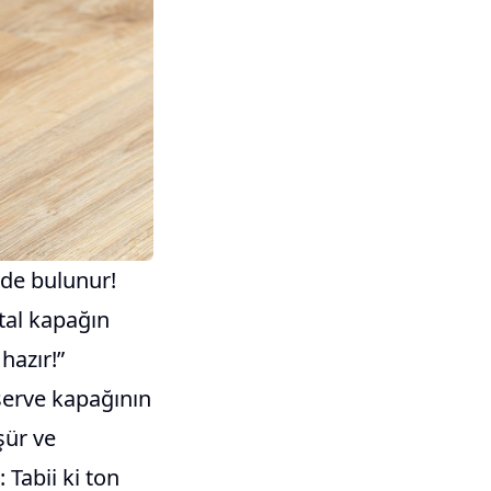
 de bulunur!
tal kapağın
hazır!”
serve kapağının
şür ve
Tabii ki ton