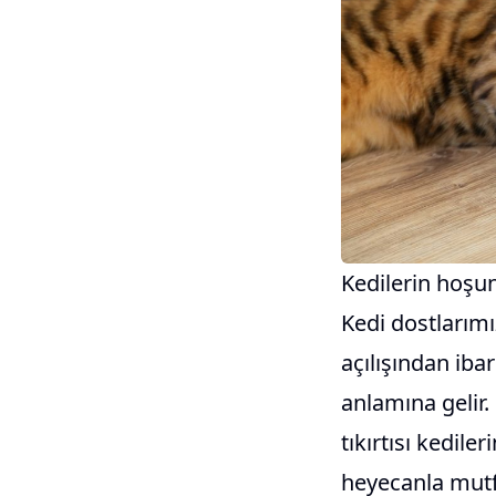
Kedilerin hoşu
Kedi dostlarımı
açılışından iba
anlamına gelir
tıkırtısı kedil
heyecanla mutfa