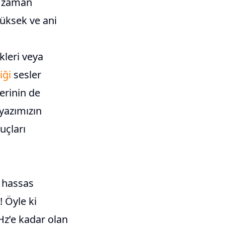
mi zaman
yüksek ve ani
kleri veya
iği
sesler
lerinin de
 yazımızın
uçları
n hassas
! Öyle ki
Hz’e kadar olan