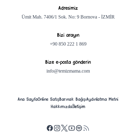
Adresimiz
Ümit Mah. 7406/1 Sok. No: 9 Bornova - İZMİR
Bizi arayın
+90 850 222 1 869
Bize e-posta gönderin
info@temizmama.com
Ana Sayfa
Online Satış
Barınak Bağışı
Aydınlatma Metni
Hakkımızda
İletişim
Facebook
İnstagram
X
Youtube
Spotify Podcast