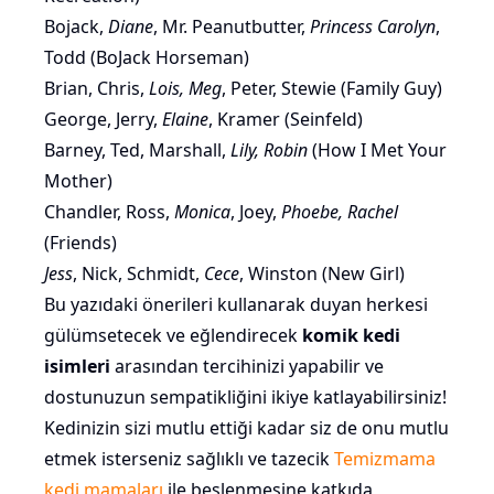
Bojack,
Diane
, Mr. Peanutbutter,
Princess Carolyn
,
Todd (BoJack Horseman)
Brian, Chris,
Lois, Meg
, Peter, Stewie (Family Guy)
George, Jerry,
Elaine
, Kramer (Seinfeld)
Barney, Ted, Marshall,
Lily, Robin
(How I Met Your
Mother)
Chandler, Ross,
Monica
, Joey,
Phoebe, Rachel
(Friends)
Jess
, Nick, Schmidt,
Cece
, Winston (New Girl)
Bu yazıdaki önerileri kullanarak duyan herkesi
gülümsetecek ve eğlendirecek
komik kedi
isimleri
arasından tercihinizi yapabilir ve
dostunuzun sempatikliğini ikiye katlayabilirsiniz!
Kedinizin sizi mutlu ettiği kadar siz de onu mutlu
etmek isterseniz sağlıklı ve tazecik
Temizmama
kedi mamaları
ile beslenmesine katkıda