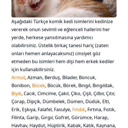
Aşağıdaki Türkçe komik kedi isimlerini kedinize
vererek onun sevimli ve eğlenceli hallerini her
yerde, herkese yansıtmasına yardımcı
olabilirsiniz. Üstelik birkaç tanesi hariç (zaten
onları hemen anlayacaksınız) cinsiyet göz
etmeden bu isimleri hem dişi hem erkek kediler
için kullanabilirsiniz.
Armut
, Azman, Berduş, Bilader, Boncuk,
Bonibon,
Böcek
, Böcük, Börek, Bıngıl, Bıngıldak,
Bıyık
, Cacık, Cimcime, Çakıl, Çiko, Çişli, Çılbır, Çıtır,
Çorap, Dipçik, Dümbelek, Dümen, Düdük, Elti,
Erik, Eşkıya, Falafel, Fasulye,
Fındık
, Fırtına, Fıstık,
Filinta, Garip, Gırgır, Gofret, Görümce, Harap,
Havhav, Haydut, Hüptirik, Kabak, Katık, Kaynana,