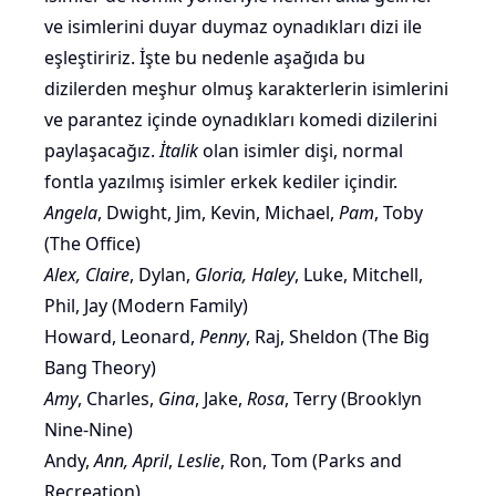
ve isimlerini duyar duymaz oynadıkları dizi ile
eşleştiririz. İşte bu nedenle aşağıda bu
dizilerden meşhur olmuş karakterlerin isimlerini
ve parantez içinde oynadıkları komedi dizilerini
paylaşacağız.
İtalik
olan isimler dişi, normal
fontla yazılmış isimler erkek kediler içindir.
Angela
, Dwight, Jim, Kevin, Michael,
Pam
, Toby
(The Office)
Alex, Claire
, Dylan,
Gloria, Haley
, Luke, Mitchell,
Phil, Jay (Modern Family)
Howard, Leonard,
Penny
, Raj, Sheldon (The Big
Bang Theory)
Amy
, Charles,
Gina
, Jake,
Rosa
, Terry (Brooklyn
Nine-Nine)
Andy,
Ann, April
,
Leslie
, Ron, Tom (Parks and
Recreation)