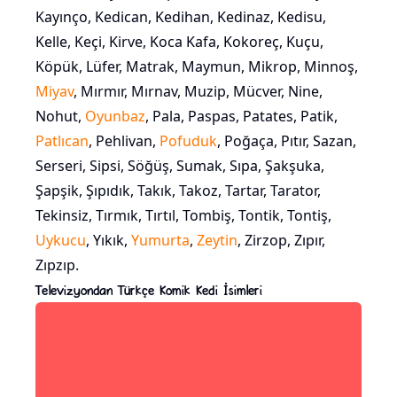
Kayınço, Kedican, Kedihan, Kedinaz, Kedisu,
Kelle, Keçi, Kirve, Koca Kafa, Kokoreç, Kuçu,
Köpük, Lüfer, Matrak, Maymun, Mikrop, Minnoş,
Miyav
, Mırmır, Mırnav, Muzip, Mücver, Nine,
Nohut,
Oyunbaz
, Pala, Paspas, Patates, Patik,
Patlıcan
, Pehlivan,
Pofuduk
, Poğaça, Pıtır, Sazan,
Serseri, Sipsi, Söğüş, Sumak, Sıpa, Şakşuka,
Şapşik, Şıpıdık, Takık, Takoz, Tartar, Tarator,
Tekinsiz, Tırmık, Tırtıl, Tombiş, Tontik, Tontiş,
Uykucu
, Yıkık,
Yumurta
,
Zeytin
, Zirzop, Zıpır,
Zıpzıp.
Televizyondan Türkçe Komik Kedi İsimleri