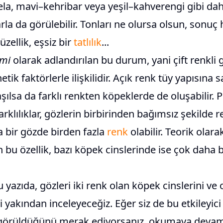
ela, mavi–kehribar veya yeşil–kahverengi gibi da
a da görülebilir. Tonları ne olursa olsun, sonuç 
üzellik, eşsiz bir
tatlılık
...
omi
olarak adlandırılan bu durum, yani çift renkli g
ik faktörlerle ilişkilidir. Açık renk tüy yapısına s
aşılsa da farklı renkten köpeklerde de oluşabilir.
arklılıklar, gözlerin birbirinden bağımsız şekilde
ya bir gözde birden fazla
renk
olabilir. Teorik olar
n bu özellik, bazı köpek cinslerinde ise çok daha b
u yazıda, gözleri iki renk olan köpek cinslerini ve 
i yakından inceleyeceğiz. Eğer siz de bu etkileyici
örüldüğünü merak ediyorsanız, okumaya devam e