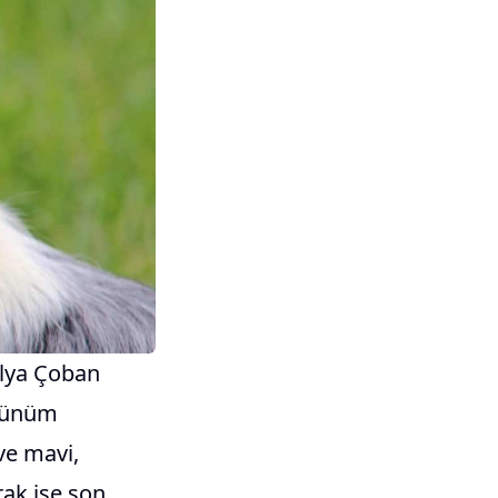
ralya Çoban
örünüm
 ve mavi,
rak ise son