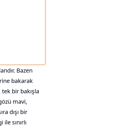
dandır. Bazen
rine bakarak
 tek bir bakışla
 gözü mavi,
ra dışı bir
ile sınırlı