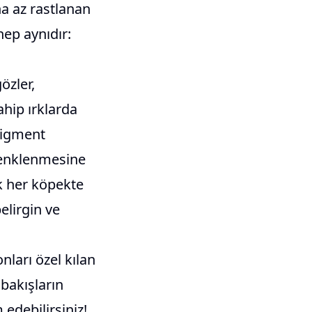
ha az rastlanan
hep aynıdır:
özler,
ahip ırklarda
 Pigment
 renklenmesine
ak her köpekte
elirgin ve
onları özel kılan
 bakışların
debilirsiniz!