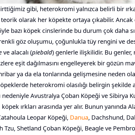
rttiğimiz gibi, heterokromi yalnızca belirli bir ırk
; teorik olarak her köpekte ortaya çıkabilir. Ancak
iyle bazı köpek cinslerinde bu durum çok daha sı
renkli göz oluşumu, çoğunlukla tüy rengini ve de
e
ve alacalı (
piebald
) genlerle ilişkilidir. Bu genler
lere eşit dağılmasını engelleyerek bir gözün mav
ribar ya da ela tonlarında gelişmesine neden olabi
öpeklerde heterokromi olasılığı belirgin şekilde a
 nedeniyle Avustralya Çoban Köpeği ve Sibirya Ku
lü köpek ırkları arasında yer alır. Bunun yanında A
 Catahoula Leopar Köpeği,
Danua
, Dachshund, Da
ih Tzu, Shetland Çoban Köpeği, Beagle ve Pembr