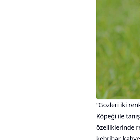
“Gözleri iki re
Köpeği ile tanı
özelliklerinde r
kehribar, kahve