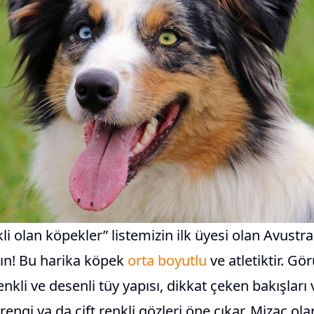
nkli olan köpekler” listemizin ilk üyesi olan Avust
şın! Bu harika köpek
orta boyutlu
ve atletiktir. G
enkli ve desenli tüy yapısı, dikkat çeken bakışları
rengi ya da çift renkli gözleri öne çıkar. Mizaç ola