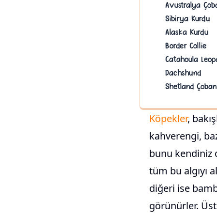
Avustralya Çob
Sibirya Kurdu
Alaska Kurdu
Border Collie
Catahoula Leop
Dachshund
Shetland Çoban
Köpekler
, bakı
kahverengi, baz
bunu kendiniz d
tüm bu algıyı al
diğeri ise bamb
görünürler. Üste