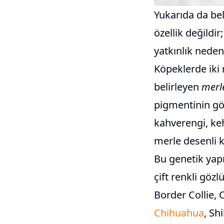
Yukarıda da beli
özellik değildir
yatkınlık neden
Köpeklerde iki 
belirleyen
merl
pigmentinin göz
kahverengi, keh
merle desenli k
Bu genetik yapı
çift renkli göz
Border Collie,
Chihuahua
, Sh