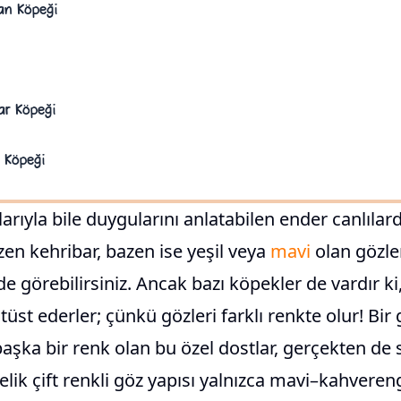
an Köpeği
ar Köpeği
 Köpeği
şlarıyla bile duygularını anlatabilen ender canlılar
en kehribar, bazen ise yeşil veya
mavi
olan gözle
e görebilirsiniz. Ancak bazı köpekler de vardır ki,
tüst ederler; çünkü gözleri farklı renkte olur! Bir
aşka bir renk olan bu özel dostlar, gerçekten de sı
lik çift renkli göz yapısı yalnızca mavi–kahverengi 