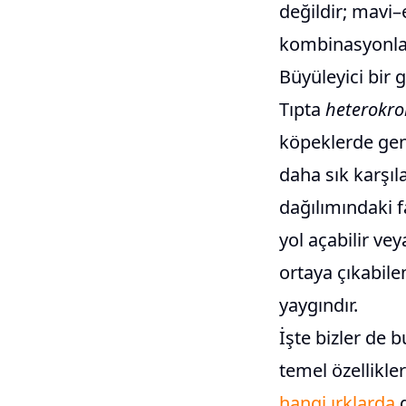
değildir; mavi–
kombinasyonlarl
Büyüleyici bir g
Tıpta
heterokr
köpeklerde genet
daha sık karşıl
dağılımındaki f
yol açabilir ve
ortaya çıkabile
yaygındır.
İşte bizler de b
temel özellikler
hangi ırklarda
g