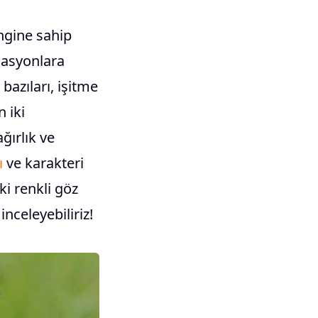
engine sahip
asyonlara
bazıları, işitme
n iki
ırlık ve
ı
ve karakteri
iki renkli göz
inceleyebiliriz!