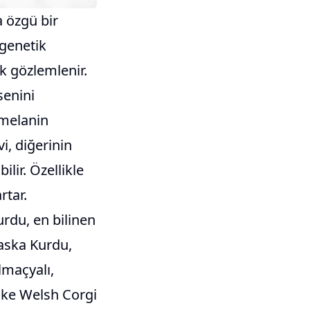
a özgü bir
 genetik
k gözlemlenir.
senini
, melanin
i, diğerinin
lir. Özellikle
rtar.
rdu, en bilinen
laska Kurdu,
lmaçyalı,
oke Welsh Corgi