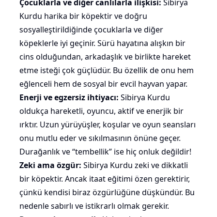
Çocuklarla ve diğer canlılarla ilişkisi:
Sibirya
Kurdu harika bir köpektir ve doğru
sosyalleştirildiğinde
çocuklarla
ve diğer
köpeklerle iyi geçinir. Sürü hayatına alışkın bir
cins olduğundan, arkadaşlık ve birlikte hareket
etme isteği çok güçlüdür. Bu özellik de onu hem
eğlenceli hem de sosyal bir evcil hayvan yapar.
Enerji ve egzersiz ihtiyacı:
Sibirya Kurdu
oldukça hareketli,
oyuncu
, aktif ve enerjik bir
ırktır. Uzun yürüyüşler, koşular ve oyun seansları
onu mutlu eder ve sıkılmasının önüne geçer.
Durağanlık ve “tembellik” ise hiç onluk değildir!
Zeki ama özgür:
Sibirya Kurdu zeki ve dikkatli
bir köpektir. Ancak itaat eğitimi özen gerektirir,
çünkü kendisi biraz özgürlüğüne düşkündür. Bu
nedenle sabırlı ve istikrarlı olmak gerekir.