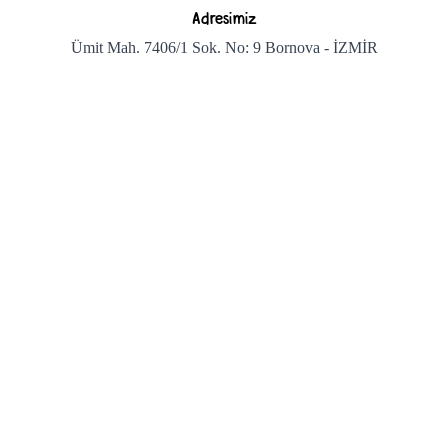
Adresimiz
Ümit Mah. 7406/1 Sok. No: 9 Bornova - İZMİR
Bizi arayın
+90 850 222 1 869
Bize e-posta gönderin
info@temizmama.com
Ana Sayfa
Online Satış
Barınak Bağışı
Aydınlatma Metni
Hakkımızda
İletişim
Facebook
İnstagram
X
Youtube
Spotify Podcast