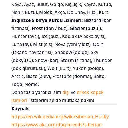
Kaya, Ayaz, Bulut, Gölge, Kış, Işık, Kayra, Kutup,
Nehir, Buzul, Melek, Akça, Dolunay, Hilal, Kurt.
İngilizce Sibirya Kurdu İsimleri:
Blizzard (kar
fırtınası), Frost (don / buz), Glacier (buzul),
Hunter (avcı), Ice (buz), Kodiak (Alaska ayısı),
Luna (ay), Mist (sis), Nova (yeni yıldız), Odin
(İskandinav tanrısı), Shadow (gölge), Sky
(gökyüzü), Snow (kar), Storm (fırtına), Thunder
(gök gürültüsü), Wolf (kurt), Yukon (bölge),
Arctic, Blaze (alev), Frostbite (donma), Balto,
Togo, Nome.
Daha fazla yaratıcı isim
dişi
ve
erkek köpek
isimleri
listelerimize de mutlaka bakın!
Kaynak
https://en.wikipedia.org/wiki/Siberian_Husky
https://www.akc.org/dog-breeds/siberian-