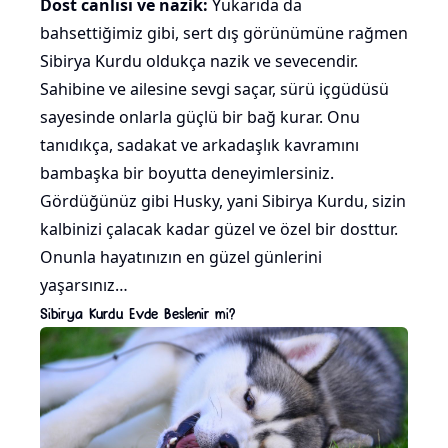
Dost canlısı ve nazik:
Yukarıda da
bahsettiğimiz gibi, sert dış görünümüne rağmen
Sibirya Kurdu oldukça nazik ve sevecendir.
Sahibine ve ailesine sevgi saçar, sürü içgüdüsü
sayesinde onlarla güçlü bir bağ kurar. Onu
tanıdıkça, sadakat ve arkadaşlık kavramını
bambaşka bir boyutta deneyimlersiniz.
Gördüğünüz gibi Husky, yani Sibirya Kurdu, sizin
kalbinizi çalacak kadar güzel ve özel bir dosttur.
Onunla hayatınızın en güzel günlerini
yaşarsınız…
Sibirya Kurdu Evde Beslenir mi?