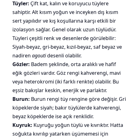
Tüyler:
Çift kat, kalın ve koruyucu tüylere
sahiptir. Alt kısım yoğun ve inceyken dış kısım
sert yapılıdır ve kış koşullarına karşı etkili bir
izolasyon sağlar. Genel olarak
uzun tüylüdür
.
Tüyleri çeşitli renk ve desenlerde görülebilir:
Siyah-beyaz, gri-beyaz, kızıl-beyaz, saf beyaz ve
nadiren
agouti
desenli olabilir.
Gözler:
Badem şeklinde, orta aralıklı ve hafif
eğik gözleri vardır. Göz rengi kahverengi,
mavi
veya heterokromi (iki farklı renkte) olabilir. Bu
eşsiz bakışlar keskin, enerjik ve parlaktır.
Burun:
Burun rengi tüy rengine göre değişir. Gri
köpeklerde siyah; bakır tüylülerde kahverengi,
beyaz köpeklerde ise açık renklidir.
Kuyruk:
Kuyruğu yoğun tüylü ve kıvrıktır. Hatta
soğukta
kıvrılıp yatarken
üşümemesi için