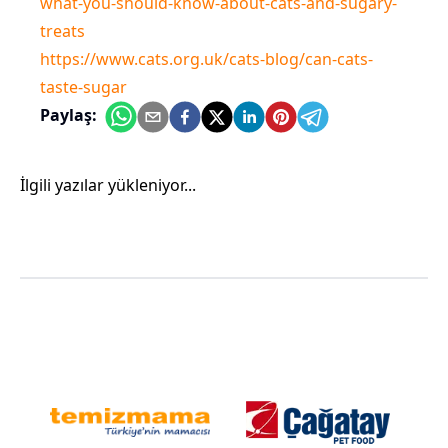
what-you-should-know-about-cats-and-sugary-
treats
https://www.cats.org.uk/cats-blog/can-cats-
taste-sugar
Paylaş:
İlgili yazılar yükleniyor...