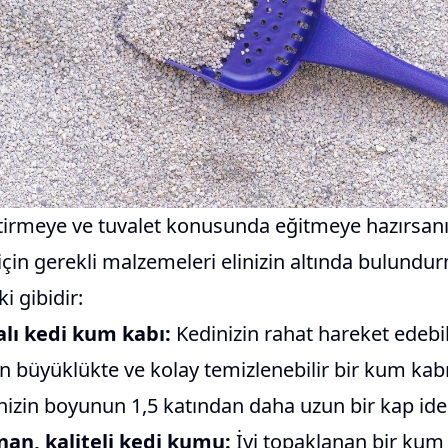
irmeye ve tuvalet konusunda eğitmeye hazırsanı
 için gerekli malzemeleri elinizin altında bulundur
i gibidir:
alı kedi kum kabı:
Kedinizin rahat hareket edebi
un büyüklükte ve kolay temizlenebilir bir kum ka
nizin boyunun 1,5 katından daha uzun bir kap idea
nan, kaliteli kedi kumu:
İyi topaklanan bir ku