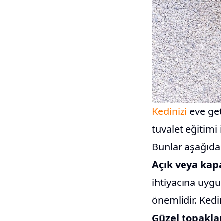
Kedinizi
eve get
tuvalet eğitimi
Bunlar aşağıdak
Açık veya kap
ihtiyacına uyg
önemlidir. Kedi
Güzel topakla