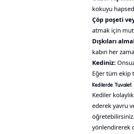
kokuyu hapseder
Çöp poşeti ve
atmak için mutl
Dışkıları alma
kabın her zama
Kediniz:
Onsuz 
Eğer tüm ekip t
Kedilerde Tuvalet E
Kediler kolaylık
ederek yavru ve
öğretebilirsin
yönlendirerek on