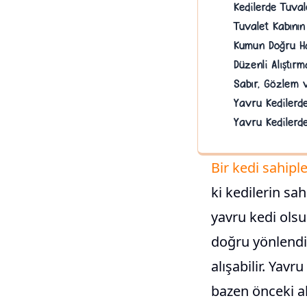
Kedilerde Tuvale
Tuvalet Kabının
Kumun Doğru Ha
Düzenli Alıştır
Sabır, Gözlem v
Yavru Kedilerde
Yavru Kedilerd
Bir kedi sahip
ki kedilerin sah
yavru kedi olsu
doğru yönlendi
alışabilir. Yavr
bazen önceki al