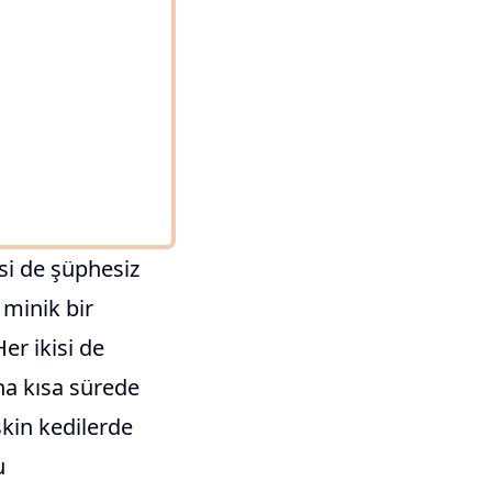
si de şüphesiz
r minik bir
er ikisi de
a kısa sürede
kin kedilerde
u