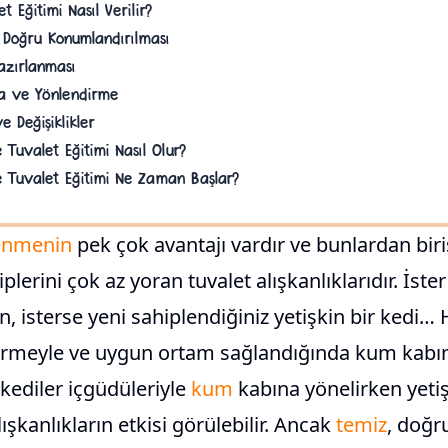
t Eğitimi Nasıl Verilir?
 Doğru Konumlandırılması
zırlanması
ma ve Yönlendirme
e Değişiklikler
 Tuvalet Eğitimi Nasıl Olur?
e Tuvalet Eğitimi Ne Zaman Başlar?
lenmenin
pek çok avantajı vardır ve bunlardan biri
iplerini çok az yoran tuvalet alışkanlıklarıdır. İste
n, isterse yeni sahiplendiğiniz yetişkin bir kedi… H
rmeyle ve uygun ortam sağlandığında kum kabın
u kediler içgüdüleriyle
kum
kabına yönelirken yetiş
ışkanlıkların etkisi görülebilir. Ancak
temiz
, doğr