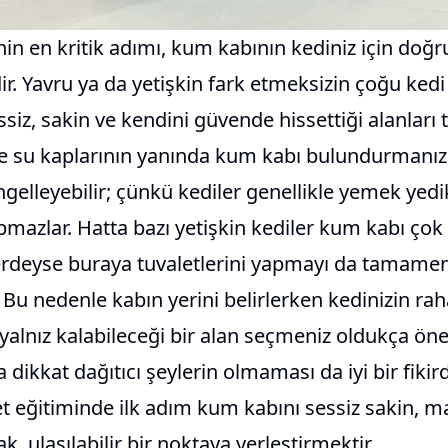
nin en kritik adımı, kum kabının kediniz için doğr
dir. Yavru ya da yetişkin fark etmeksizin çoğu kedi 
siz, sakin ve kendini güvende hissettiği alanları t
e su kaplarının yanında kum kabı bulundurmanız
gelleyebilir; çünkü kediler genellikle yemek yedi
apmazlar. Hatta bazı yetişkin kediler kum kabı ço
yerdeyse buraya tuvaletlerini yapmayı da tamame
. Bu nedenle kabın yerini belirlerken kedinizin rah
 yalnız kalabileceği bir alan seçmeniz oldukça öne
 dikkat dağıtıcı şeylerin olmaması da iyi bir fikird
et eğitiminde ilk adım kum kabını sessiz sakin, 
, ulaşılabilir bir noktaya yerleştirmektir.