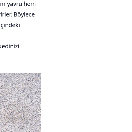
hem yavru hem
irler. Böylece
içindeki
kedinizi