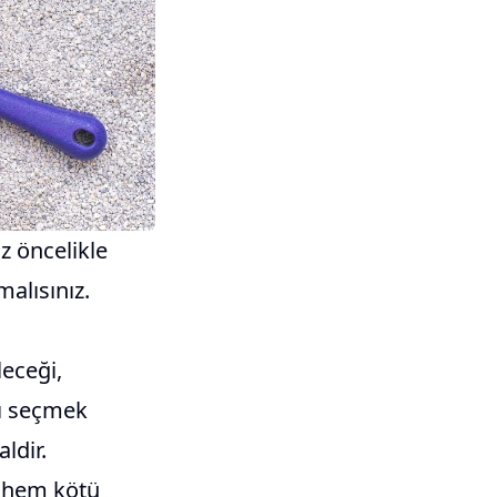
z öncelikle
malısınız.
leceği,
bı seçmek
ldir.
m hem kötü