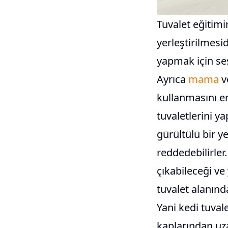
Tuvalet eğitimi
yerleştirilmesi
yapmak için ses
Ayrıca
mama
v
kullanmasını en
tuvaletlerini y
gürültülü bir 
reddedebilirler
çıkabileceği ve
tuvalet alanında
Yani kedi tuval
kaplarından uzak