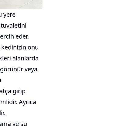
u yere
tuvaletini
ercih eder.
 kedinizin onu
kleri alanlarda
k görünür veya
n
atça girip
mlidir. Ayrıca
ir.
mama ve su