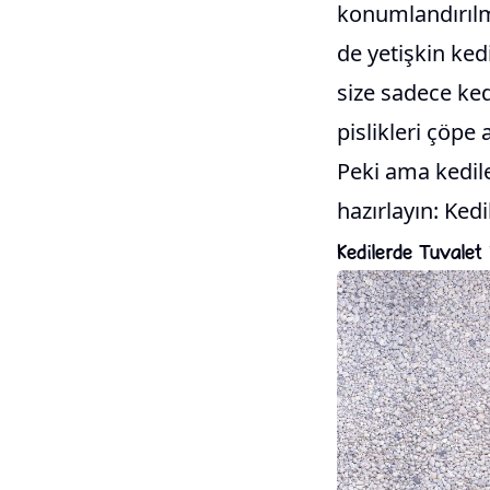
konumlandırılm
de yetişkin kedi
size sadece ke
pislikleri çöpe 
Peki ama kedile
hazırlayın: Kedi
Kedilerde Tuvalet 