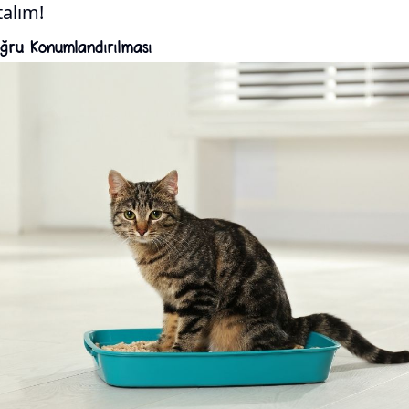
talım!
oğru Konumlandırılması