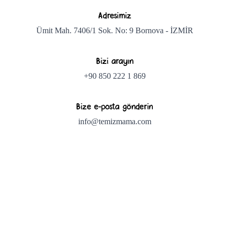
Adresimiz
Ümit Mah. 7406/1 Sok. No: 9 Bornova - İZMİR
Bizi arayın
+90 850 222 1 869
Bize e-posta gönderin
info@temizmama.com
Ana Sayfa
Online Satış
Barınak Bağışı
Aydınlatma Metni
Hakkımızda
İletişim
Facebook
İnstagram
X
Youtube
Spotify Podcast