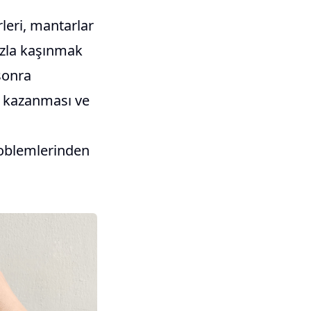
rleri, mantarlar
azla kaşınmak
 sonra
k kazanması ve
problemlerinden