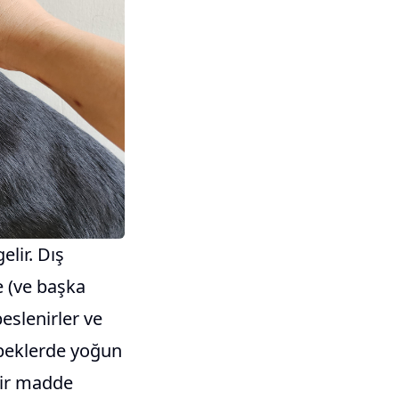
elir. Dış
e (ve başka
beslenirler ve
köpeklerde yoğun
 bir madde