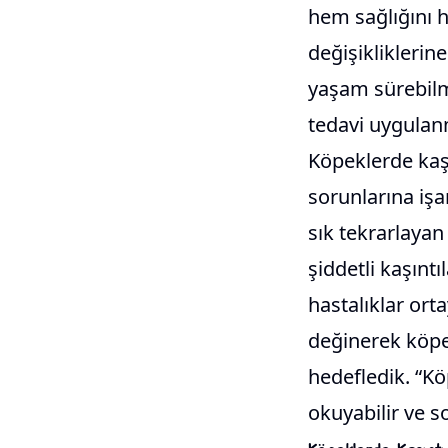
hem sağlığını h
değişikliklerine
yaşam sürebilme
tedavi uygulanm
Köpeklerde kaş
sorunlarına işa
sık tekrarlaya
şiddetli kaşınt
hastalıklar orta
değinerek köpek
hedefledik. “Kö
okuyabilir ve so