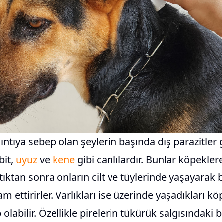
ntıya sebep olan şeylerin başında dış parazitler g
 bit,
uyuz
ve
kene
gibi canlılardır. Bunlar köpekler
ştıktan sonra onların cilt ve tüylerinde yaşayarak 
am ettirirler. Varlıkları ise üzerinde yaşadıkları 
 olabilir. Özellikle pirelerin tükürük salgısındaki