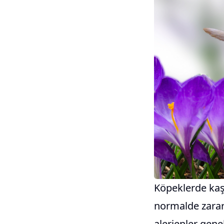
Köpeklerde kaşı
normalde zarars
alerjenler genel