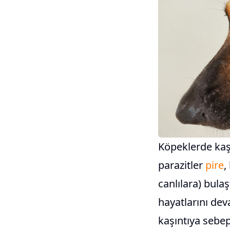
Köpeklerde kaşı
parazitler
pire
,
canlılara) bula
hayatlarını dev
kaşıntıya sebep