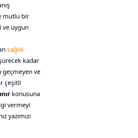
anış
e mutlu bir
li ve uygun
man
sağlık
düşürecek kadar
tip geçmeyen ve
 çeşitli
ınır
konusuna
lgi vermeyi
ız yazımızı