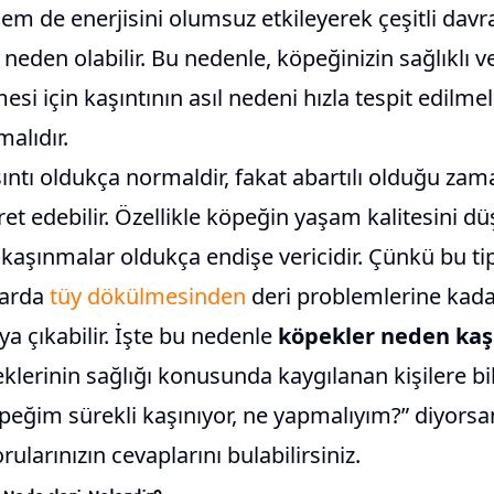
em de enerjisini olumsuz etkileyerek çeşitli davr
 neden olabilir. Bu nedenle, köpeğinizin sağlıklı v
si için kaşıntının asıl nedeni hızla tespit edilme
alıdır.
ıntı oldukça normaldir, fakat abartılı olduğu za
ret edebilir. Özellikle köpeğin yaşam kalitesini 
n kaşınmalar oldukça endişe vericidir. Çünkü bu 
ılarda
tüy dökülmesinden
deri problemlerine kadar
ya çıkabilir. İşte bu nedenle
köpekler neden kaş
lerinin sağlığı konusunda kaygılanan kişilere bi
peğim sürekli kaşınıyor, ne yapmalıyım?” diyorsan
rularınızın cevaplarını bulabilirsiniz.