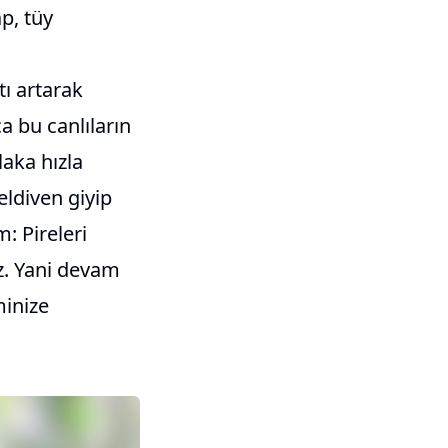
p, tüy
tı artarak
a bu canlıların
laka hızla
eldiven giyip
m: Pireleri
z. Yani devam
inize