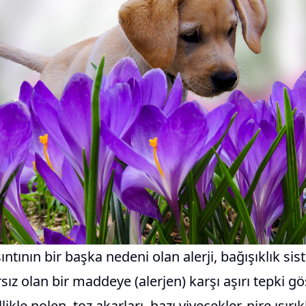
ntının bir başka nedeni olan alerji, bağışıklık si
ız olan bir maddeye (alerjen) karşı aşırı tepki g
likle polen, toz akarları, bazı yiyecekler, pire ısırık