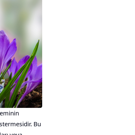
steminin
östermesidir. Bu
ları veya