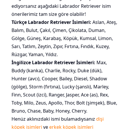
ediyorsanız aşağıdaki Labrador Retriever isim
önerilerimiz tam size göre olabilir!
Türkçe Labrador Retriever İsimleri:
Aslan, Ateş,
Balım, Bulut, Çakıl, Çimen, Çikolata, Duman,
Gölge, Güneş, Karabaş, Köpük, Kumsal, Limon,
Sarı, Tatlım, Zeytin, Zıpır, Fırtına, Fındık, Kuzey,
Rüzgar, Yaman, Yıldız.
İngilizce Labrador Retriever İsimleri:
Max,
Buddy (kanka), Charlie, Rocky, Duke (dük),
Hunter (avcı), Cooper, Bailey, Diesel, Shadow
(gölge), Storm (fırtına), Lucky (şanslı), Marley,
Finn, Scout (izci), Ranger, Jasper, Ace (as), Rex,
Toby, Milo, Zeus, Apollo, Thor, Bolt (şimşek), Blue,
Bruno, Chase, Baby, Honey, Cherry.
Henüz aklınızdaki ismi bulamadıysanız
dişi
köpek isimleri
ve
erkek köpek isimleri