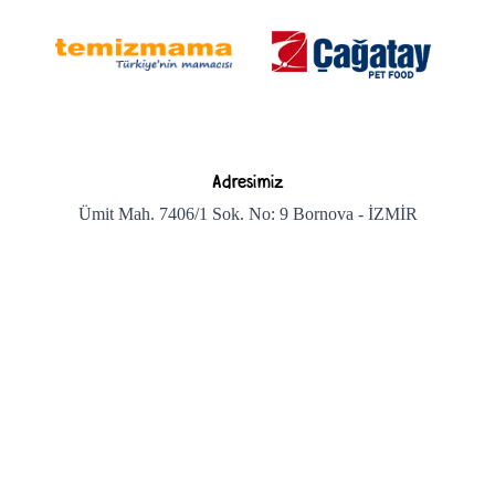
Adresimiz
Ümit Mah. 7406/1 Sok. No: 9 Bornova - İZMİR
Bizi arayın
+90 850 222 1 869
Bize e-posta gönderin
info@temizmama.com