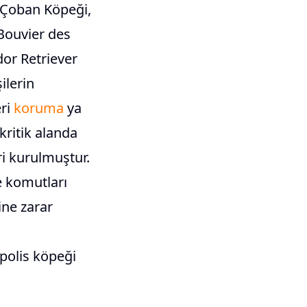
n Çoban Köpeği,
 Bouvier des
or Retriever
ilerin
eri
koruma
ya
kritik alanda
eri kurulmuştur.
ve komutları
ine zarar
 polis köpeği