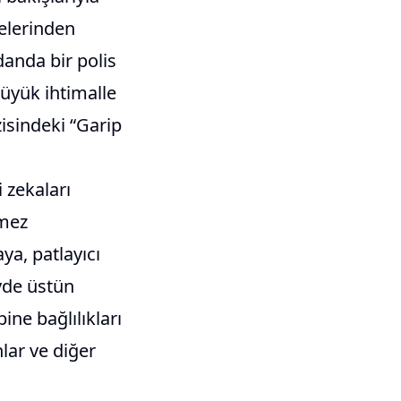
elerinden
danda bir polis
üyük ihtimalle
zisindeki “Garip
i zekaları
lmez
ya, patlayıcı
vde üstün
ine bağlılıkları
lar ve diğer