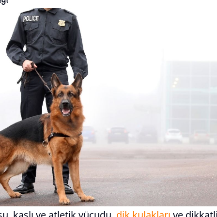
, kaslı ve atletik vücudu,
dik kulakları
ve dikkatli