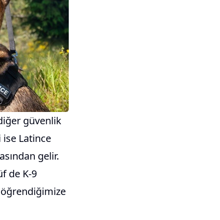
 diğer güvenlik
 ise Latince
sından gelir.
üf de K-9
r öğrendiğimize