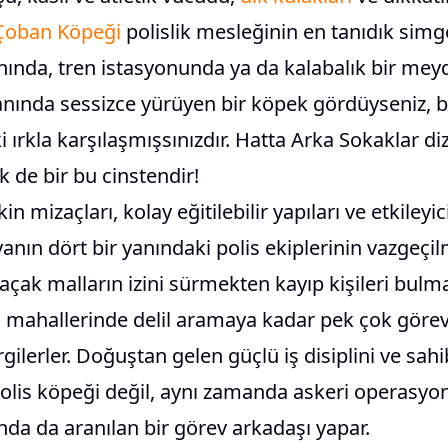
Çoban Köpeği
polislik mesleğinin en tanıdık simg
anında, tren istasyonunda ya da kalabalık bir mey
nda sessizce yürüyen bir köpek gördüyseniz, b
i ırkla karşılaşmışsınızdır. Hatta Arka Sokaklar di
k de bir bu cinstendir!
n mizaçları, kolay eğitilebilir yapıları ve etkileyic
nın dört bir yanındaki polis ekiplerinin vazgeçi
Kaçak malların izini sürmekten kayıp kişileri bulma
ç mahallerinde delil aramaya kadar pek çok göre
ilerler. Doğuştan gelen güçlü iş disiplini ve sahib
olis köpeği değil, aynı zamanda askeri operasyon
nda da aranılan bir görev arkadaşı yapar.