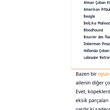
Alman Çoban K
Amerikan Pitbul
Beagle
Belçika Malinoi
Bloodhound
Bouvier des Fla
Doberman Pins
Hollanda Çoban
Labrador Retrie
Bazen bir
oyun
ailenin diğer ç
Evet, köpekler
eksik parçalar
vardır ki sadec