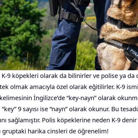
 K-9 köpekleri olarak da bilinirler ve polise ya da
tek olmak amacıyla özel olarak eğitilirler. K-9 ismi
kelimesinin İngilizce’de “key-nayn” olarak okunma
i “key” 9 sayısı ise “nayn” olarak okunur. Bu tesad
nı sağlamıştır. Polis köpeklerine neden K-9 deni
gruptaki harika cinsleri de öğrenelim!