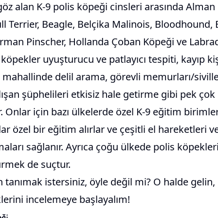
 göz alan K-9 polis köpeği cinsleri arasında Alma
l Terrier, Beagle, Belçika Malinois, Bloodhound,
rman Pinscher, Hollanda Çoban Köpeği ve Labrad
l köpekler uyuşturucu ve patlayıcı tespiti, kayıp kiş
mahallinde delil arama, görevli memurları/sivill
şan şüphelileri etkisiz hale getirme gibi pek çok 
r. Onlar için bazı ülkelerde özel K-9 eğitim biriml
r özel bir eğitim alırlar ve çeşitli el hareketleri 
maları sağlanır. Ayrıca çoğu ülkede polis köpekler
rmek de suçtur.
 tanımak istersiniz, öyle değil mi? O halde gelin,
iklerini incelemeye başlayalım!
ği