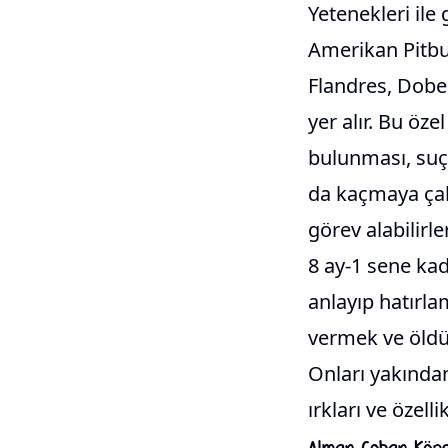
Yetenekleri ile
Amerikan Pitbul
Flandres, Dobe
yer alır. Bu öze
bulunması, suç 
da kaçmaya çalı
görev alabilirle
8 ay-1 sene kada
anlayıp hatırla
vermek ve öldü
Onları yakından
ırkları ve özell
Alman Çoban Köpe