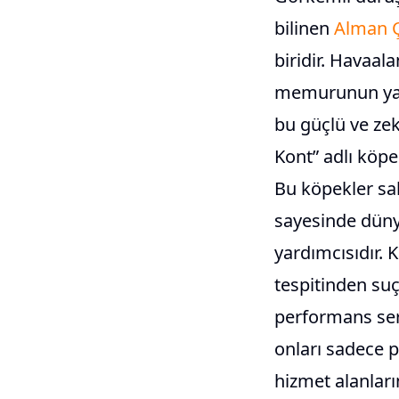
bilinen
Alman 
biridir. Havaal
memurunun yanı
bu güçlü ve zek
Kont” adlı köpe
Bu köpekler saki
sayesinde dünya
yardımcısıdır. 
tespitinden su
performans serg
onları sadece p
hizmet alanları