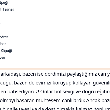
öpeği
l Terrier
s
ndres
cher
 Köpeği
ver
arkadaşı, bazen ise derdimizi paylaştığımız can 
ocuğu, bazen de evimizi koruyup kollayan güvenil
den bahsediyoruz! Onlar bol sevgi ve doğru eğiti
ı olmayı başaran muhteşem canlılardır. Ancak baz
e bir aile üyesi ya da dost olmakla kalmaz, toplu