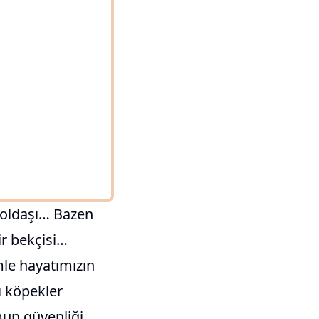
yoldaşı… Bazen
ir bekçisi…
mle hayatımızın
ı köpekler
mun güvenliği