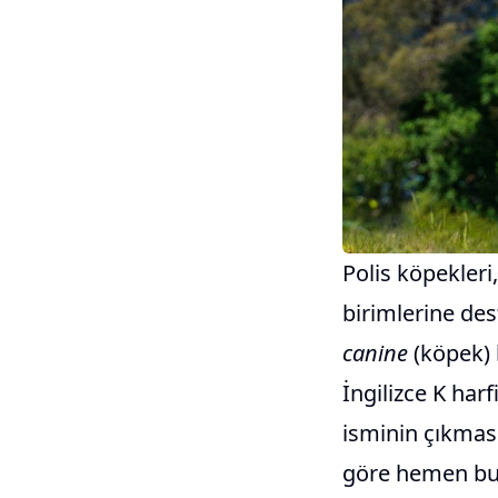
Polis köpekleri,
birimlerine des
canine
(köpek) 
İngilizce K harf
isminin çıkması
göre hemen bu 