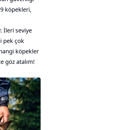
-9 köpekleri,
 İleri seviye
i pek çok
 hangi köpekler
te göz atalım!