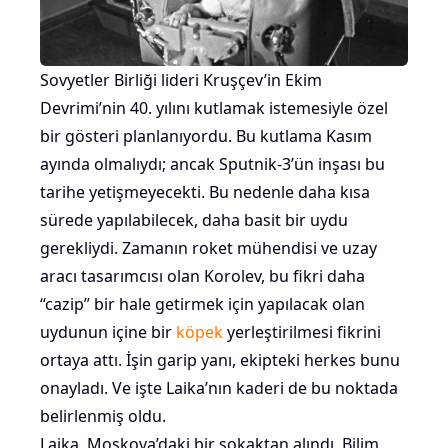
Sovyetler Birliği lideri Kruşçev’in Ekim
Devrimi’nin 40. yılını kutlamak istemesiyle özel
bir gösteri planlanıyordu. Bu kutlama Kasım
ayında olmalıydı; ancak Sputnik-3’ün inşası bu
tarihe yetişmeyecekti. Bu nedenle daha kısa
sürede yapılabilecek, daha basit bir uydu
gerekliydi. Zamanın roket mühendisi ve uzay
aracı tasarımcısı olan Korolev, bu fikri daha
“cazip” bir hale getirmek için yapılacak olan
uydunun içine bir
köpek
yerleştirilmesi fikrini
ortaya attı. İşin garip yanı, ekipteki herkes bunu
onayladı. Ve işte Laika’nın kaderi de bu noktada
belirlenmiş oldu.
Laika, Moskova’daki bir sokaktan alındı. Bilim