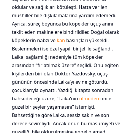
oldular ve sağlıkları kötüleşti. Hatta verilen
müshiller bile dışkılamalarına yardım edemedi.
Ayrıca, süreç boyunca bu köpekler uçuş anını
taklit eden makinelere bindirildiler. Doğal olarak
köpeklerin nabzı ve
kan
basınçları yükseldi.
Beslenmeleri ise özel yapılı bir jel ile sağlandı.
Laika, sağlamlığı nedeniyle tüm köpekler
arasından “fırlatılmak üzere” seçildi. Onu eğiten
kişilerden biri olan Doktor Yazdovsky, uçuş
gününün öncesinde Laika’yı evine götürdü,
çocuklarıyla oynattı. Yazdığı kitapta sonradan
bahsedeceği üzere, “Laika’nın
ölmeden
önce
güzel bir şeyler yaşamasını” istemişti.
Bahsettiğine göre Laika, sessiz sakin ve son
derece sevimliydi. Ancak onun bu masumiyeti ve
güzelliği bile öldürülmesine engel olamadı.