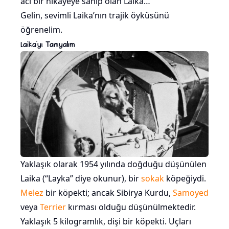
acı bir hikâyeye sahip olan Laika…
Gelin, sevimli Laika’nın trajik öyküsünü
öğrenelim.
Laika’yı Tanıyalım
Yaklaşık olarak 1954 yılında doğduğu düşünülen
Laika (“Layka” diye okunur), bir
sokak
köpeğiydi.
Melez
bir köpekti; ancak Sibirya Kurdu,
Samoyed
veya
Terrier
kırması olduğu düşünülmektedir.
Yaklaşık 5 kilogramlık, dişi bir köpekti. Uçları