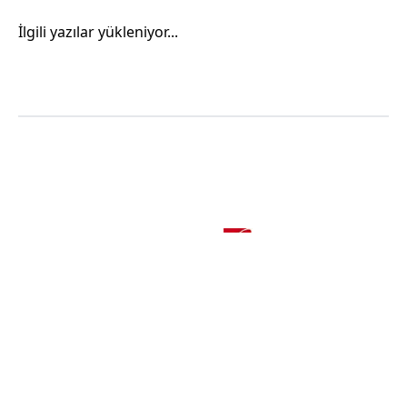
İlgili yazılar yükleniyor...
Adresimiz
Ümit Mah. 7406/1 Sok. No: 9 Bornova - İZMİR