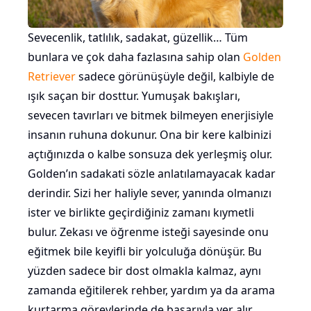
Sevecenlik, tatlılık, sadakat, güzellik… Tüm
bunlara ve çok daha fazlasına sahip olan
Golden
Retriever
sadece görünüşüyle değil, kalbiyle de
ışık saçan bir dosttur. Yumuşak bakışları,
sevecen tavırları ve bitmek bilmeyen enerjisiyle
insanın ruhuna dokunur. Ona bir kere kalbinizi
açtığınızda o kalbe sonsuza dek yerleşmiş olur.
Golden’ın sadakati sözle anlatılamayacak kadar
derindir. Sizi her haliyle sever, yanında olmanızı
ister ve birlikte geçirdiğiniz zamanı kıymetli
bulur. Zekası ve öğrenme isteği sayesinde onu
eğitmek bile keyifli bir yolculuğa dönüşür. Bu
yüzden sadece bir dost olmakla kalmaz, aynı
zamanda eğitilerek rehber, yardım ya da arama
kurtarma görevlerinde de başarıyla yer alır.