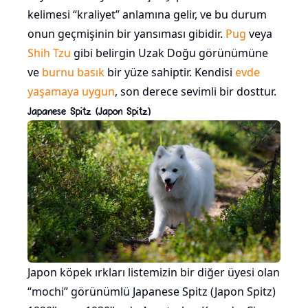
kelimesi “kraliyet” anlamına gelir, ve bu durum
onun geçmişinin bir yansıması gibidir.
Pug
veya
Shih Tzu
gibi belirgin Uzak Doğu görünümüne
ve
burnu basık
bir yüze sahiptir. Kendisi
evde
yaşamaya uygun
, son derece sevimli bir dosttur.
Japanese Spitz (Japon Spitz)
Japon köpek ırkları listemizin bir diğer üyesi olan
“mochi” görünümlü Japanese Spitz (Japon Spitz)