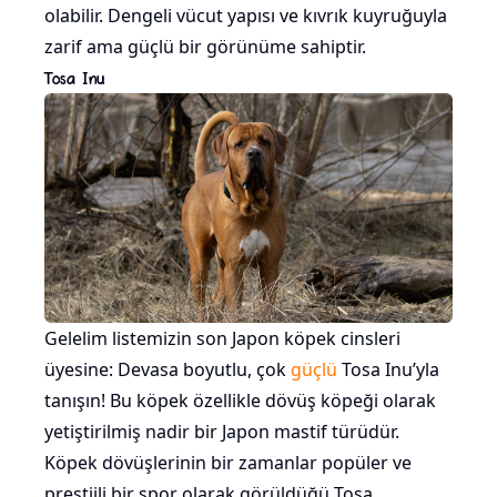
olabilir. Dengeli vücut yapısı ve kıvrık kuyruğuyla
zarif ama güçlü bir görünüme sahiptir.
Tosa Inu
Gelelim listemizin son Japon köpek cinsleri
üyesine: Devasa boyutlu, çok
güçlü
Tosa Inu’yla
tanışın! Bu köpek özellikle dövüş köpeği olarak
yetiştirilmiş nadir bir Japon mastif türüdür.
Köpek dövüşlerinin bir zamanlar popüler ve
prestijli bir spor olarak görüldüğü Tosa