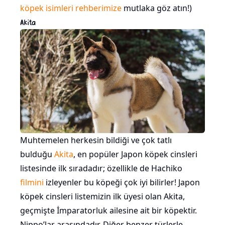
köpek isimleri rehberimize
mutlaka göz atın!)
Akita
Muhtemelen herkesin bildiği ve çok tatlı
bulduğu
Akita
, en popüler Japon köpek cinsleri
listesinde ilk sıradadır; özellikle de Hachiko
filmini
izleyenler bu köpeği çok iyi bilirler! Japon
köpek cinsleri listemizin ilk üyesi olan Akita,
geçmişte İmparatorluk ailesine ait bir köpektir.
Nippo’lar arasındadır. Diğer benzer türlerle