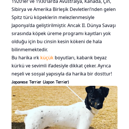
1920’ler ve 1930’larda Avustralya, Kanada, Çin,
Sibirya ve Amerika Birleşik Devletleri’nden gelen
Spitz türü köpeklerin melezlenmesiyle
Japonya’da geliştirilmiştir. Ancak II. Dünya Savaşı
sırasında köpek üreme programı kayıtları yok
olduğu için bu cinsin kesin kökeni de hala
bilinmemektedir.
Bu harika ırk
küçük
boyutları, kabarık beyaz
kürkü ve sevimli ifadesiyle dikkat çeker. Ayrıca
neşeli ve sosyal yapısıyla da harika bir dosttur!
Japanese Terrier (Japon Terrier)