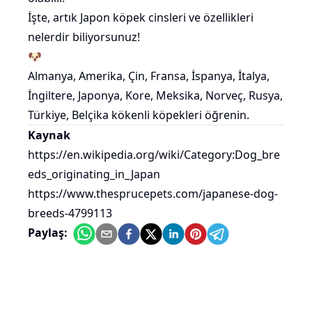
İşte, artık Japon köpek cinsleri ve özellikleri
nelerdir biliyorsunuz!
🐶
Almanya
,
Amerika
,
Çin
,
Fransa
,
İspanya
,
İtalya
,
İngiltere
,
Japonya
,
Kore
,
Meksika
,
Norveç
,
Rusya
,
Türkiye
,
Belçika
kökenli köpekleri öğrenin.
Kaynak
https://en.wikipedia.org/wiki/Category:Dog_bre
eds_originating_in_Japan
https://www.thesprucepets.com/japanese-dog-
breeds-4799113
Paylaş:
İlgili yazılar yükleniyor...