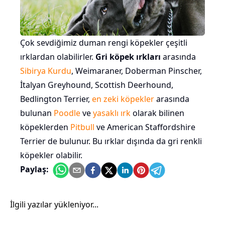
Çok sevdiğimiz duman rengi köpekler çeşitli
ırklardan olabilirler.
Gri köpek ırkları
arasında
Sibirya Kurdu
, Weimaraner, Doberman Pinscher,
İtalyan Greyhound, Scottish Deerhound,
Bedlington Terrier,
en zeki köpekler
arasında
bulunan
Poodle
ve
yasaklı ırk
olarak bilinen
köpeklerden
Pitbull
ve American Staffordshire
Terrier de bulunur. Bu ırklar dışında da gri renkli
köpekler olabilir.
Paylaş:
İlgili yazılar yükleniyor...