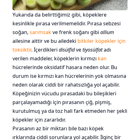
Yukarıda da belirttiğimiz gibi, köpeklere
kesinlikle pırasa verilmemelidir. Pırasa sebzesi
soğan,
sarımsak
ve frenk soğanı gibi
allium
ailesine aittir ve bu ailedeki
bitkiler köpekler için
toksiktir
. İçerdikleri
disülfid
ve
tiyosülfat
adı
verilen maddeler, köpeklerin kırmızı
kan
hücrelerinde oksidatif hasara neden olur. Bu
durum ise kırmızı kan hücrelerinin yok olmasına
neden olarak ciddi bir rahatsızlığa yol açabilir.
Köpeğinizin vücudu pırasadaki bu bileşikleri
parçalayamadığı için pırasanın çiğ, pişmiş,
kurutulmuş ya da toz hali fark etmeden her şekli
köpekler için zararlıdır.
Pırasanın az bir miktarı bile bazı köpek
ırklarında ciddi sorunlara yol açabilir. İlginç bir