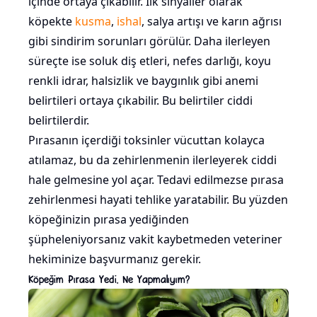
içinde ortaya çıkabilir. İlk sinyaller olarak
köpekte
kusma
,
ishal
, salya artışı ve karın ağrısı
gibi sindirim sorunları görülür. Daha ilerleyen
süreçte ise soluk diş etleri, nefes darlığı, koyu
renkli idrar, halsizlik ve baygınlık gibi anemi
belirtileri ortaya çıkabilir. Bu belirtiler ciddi
belirtilerdir.
Pırasanın içerdiği toksinler vücuttan kolayca
atılamaz, bu da zehirlenmenin ilerleyerek ciddi
hale gelmesine yol açar. Tedavi edilmezse pırasa
zehirlenmesi hayati tehlike yaratabilir. Bu yüzden
köpeğinizin pırasa yediğinden
şüpheleniyorsanız vakit kaybetmeden veteriner
hekiminize başvurmanız gerekir.
Köpeğim Pırasa Yedi, Ne Yapmalıyım?