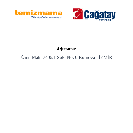
Adresimiz
Ümit Mah. 7406/1 Sok. No: 9 Bornova - İZMİR
Bizi arayın
+90 850 222 1 869
Bize e-posta gönderin
info@temizmama.com