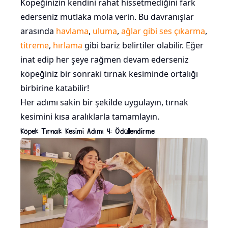
Köpeğinizin kendini rahat hissetmediğini fark
ederseniz mutlaka mola verin. Bu davranışlar
arasında
havlama
,
uluma
,
ağlar gibi ses çıkarma
,
titreme
,
hırlama
gibi bariz belirtiler olabilir. Eğer
inat edip her şeye rağmen devam ederseniz
köpeğiniz bir sonraki tırnak kesiminde ortalığı
birbirine katabilir!
Her adımı sakin bir şekilde uygulayın, tırnak
kesimini kısa aralıklarla tamamlayın.
Köpek Tırnak Kesimi Adımı 4: Ödüllendirme