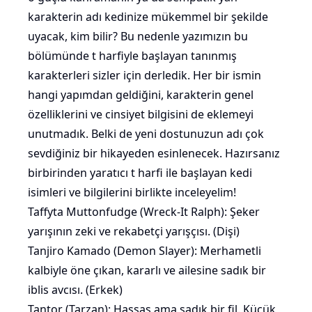
karakterin adı kedinize mükemmel bir şekilde
uyacak, kim bilir? Bu nedenle yazımızın bu
bölümünde t harfiyle başlayan tanınmış
karakterleri sizler için derledik. Her bir ismin
hangi yapımdan geldiğini, karakterin genel
özelliklerini ve cinsiyet bilgisini de eklemeyi
unutmadık. Belki de yeni dostunuzun adı çok
sevdiğiniz bir hikayeden esinlenecek. Hazırsanız
birbirinden yaratıcı t harfi ile başlayan kedi
isimleri ve bilgilerini birlikte inceleyelim!
Taffyta Muttonfudge (Wreck-It Ralph): Şeker
yarışının zeki ve rekabetçi yarışçısı. (Dişi)
Tanjiro Kamado (Demon Slayer): Merhametli
kalbiyle öne çıkan, kararlı ve ailesine sadık bir
iblis avcısı. (Erkek)
Tantor (Tarzan): Hassas ama sadık bir fil. Küçük