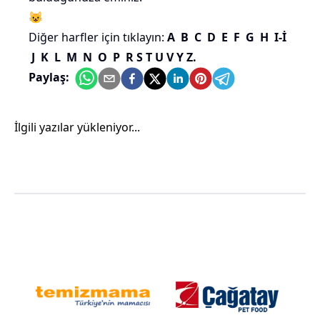
😺
Diğer harfler için tıklayın:
A
B
C
D
E
F
G
H
I-İ
J
K
L
M
N
O
P
R
S
T
U
V
Y
Z
.
Paylaş:
İlgili yazılar yükleniyor...