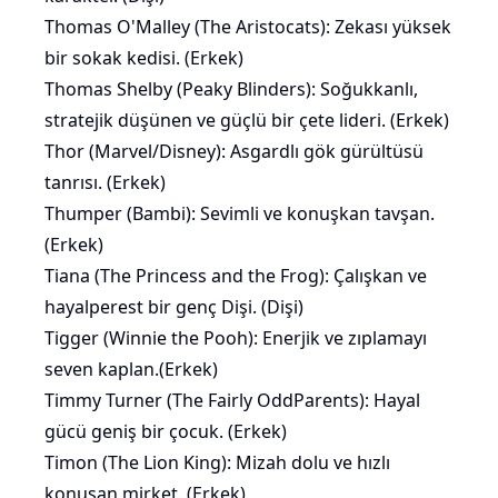
Thomas O'Malley (The Aristocats): Zekası yüksek
bir
sokak kedisi
. (Erkek)
Thomas Shelby (Peaky Blinders): Soğukkanlı,
stratejik düşünen ve güçlü bir çete lideri. (Erkek)
Thor (Marvel/Disney): Asgardlı gök gürültüsü
tanrısı. (Erkek)
Thumper (Bambi): Sevimli ve konuşkan tavşan.
(Erkek)
Tiana (The Princess and the Frog): Çalışkan ve
hayalperest bir genç Dişi. (Dişi)
Tigger (Winnie the Pooh): Enerjik ve zıplamayı
seven kaplan.(Erkek)
Timmy Turner (The Fairly OddParents): Hayal
gücü geniş bir çocuk. (Erkek)
Timon (The Lion King): Mizah dolu ve hızlı
konuşan mirket. (Erkek)