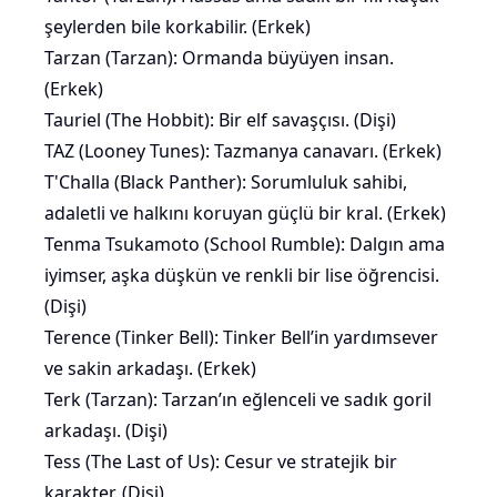
şeylerden bile korkabilir. (Erkek)
Tarzan (Tarzan): Ormanda büyüyen insan.
(Erkek)
Tauriel (The Hobbit): Bir elf savaşçısı. (Dişi)
TAZ (Looney Tunes): Tazmanya canavarı. (Erkek)
T'Challa (Black Panther): Sorumluluk sahibi,
adaletli ve halkını koruyan güçlü bir kral. (Erkek)
Tenma Tsukamoto (School Rumble): Dalgın ama
iyimser, aşka düşkün ve renkli bir lise öğrencisi.
(Dişi)
Terence (Tinker Bell): Tinker Bell’in yardımsever
ve sakin arkadaşı. (Erkek)
Terk (Tarzan): Tarzan’ın eğlenceli ve sadık goril
arkadaşı. (Dişi)
Tess (The Last of Us): Cesur ve stratejik bir
karakter. (Dişi)