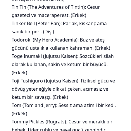
Tin Tin (The Adventures of Tintin): Cesur
gazeteci ve maceraperest. (Erkek)
Tinker Bell (Peter Pan): Parlak, kıskanç ama
sadık bir peri. (Dişi)
Todoroki (My Hero Academia): Buz ve ateş
gücünü ustalıkla kullanan kahraman. (Erkek)
Toge Inumaki (Jujutsu Kaisen): Sözcükleri silah
olarak kullanan, sakin ve ketum bir büyücü.
(Erkek)
Toji Fushiguro (Jujutsu Kaisen): Fiziksel gücü ve
dövüş yeteneğiyle dikkat çeken, acımasız ve
ketum bir savaşçı. (Erkek)
Tom (Tom and Jerry): Sessiz ama azimli bir kedi.
(Erkek)
Tommy Pickles (Rugrats): Cesur ve meraklı bir
bebek. Lider ruhlu ve hayal gücü zengindir.