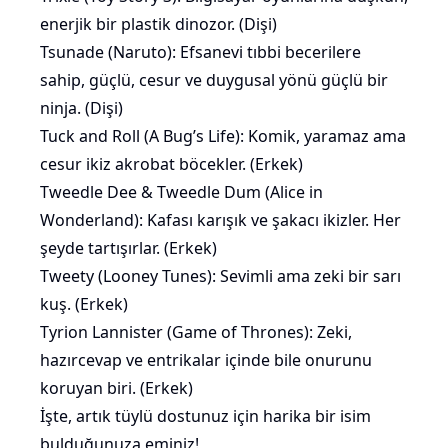
enerjik bir plastik dinozor. (Dişi)
Tsunade (Naruto): Efsanevi tıbbi becerilere
sahip, güçlü, cesur ve duygusal yönü güçlü bir
ninja. (Dişi)
Tuck and Roll (A Bug’s Life):
Komik
, yaramaz ama
cesur ikiz akrobat böcekler. (Erkek)
Tweedle Dee & Tweedle Dum (Alice in
Wonderland): Kafası karışık ve şakacı ikizler. Her
şeyde tartışırlar. (Erkek)
Tweety (Looney Tunes): Sevimli ama zeki bir sarı
kuş. (Erkek)
Tyrion Lannister (Game of Thrones): Zeki,
hazırcevap ve entrikalar içinde bile onurunu
koruyan biri. (Erkek)
İşte, artık tüylü dostunuz için harika bir isim
bulduğunuza eminiz!