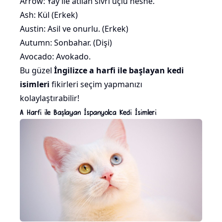
Arrow: Yay ile atılan sivri uçlu nesne.
Ash: Kül (Erkek)
Austin: Asil ve onurlu. (Erkek)
Autumn: Sonbahar. (Dişi)
Avocado:
Avokado
.
Bu güzel
İngilizce
a harfi ile başlayan kedi
isimleri
fikirleri seçim yapmanızı
kolaylaştırabilir!
A Harfi ile Başlayan İspanyolca Kedi İsimleri