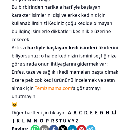
Bu birbirinden harika a harfiyle başlayan
karakter isimlerini dişi ve erkek kediniz için
kullanabilirsiniz! Kediniz çoğu kedide olmayan
bu ilginç isimlerle dikkatleri kesinlikle üzerine
çekecek.
Artık
a harfiyle başlayan kedi isimleri
fikirlerini
biliyorsunuz; o halde kedinizin ismini seçtiğinize
göre sırada onun ihtiyaçlarını gidermek var:
Enfes, taze ve sağlıklı kedi mamaları başta olmak
üzere pek çok kedi ürününü incelemek ve satın
almak için
Temizmama.com
’a göz atmayı
unutmayın!
😺
Diğer harfler için tıklayın:
A
B
C
D
E
F
G
H
I-İ
J
K
L
M
N
O
P
R
S
T
U
V
Y
Z
.
Paylaş: