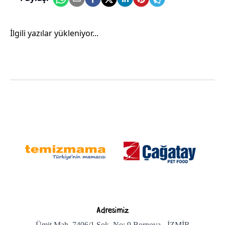
İlgili yazılar yükleniyor...
Adresimiz
Ümit Mah. 7406/1 Sok. No: 9 Bornova - İZMİR