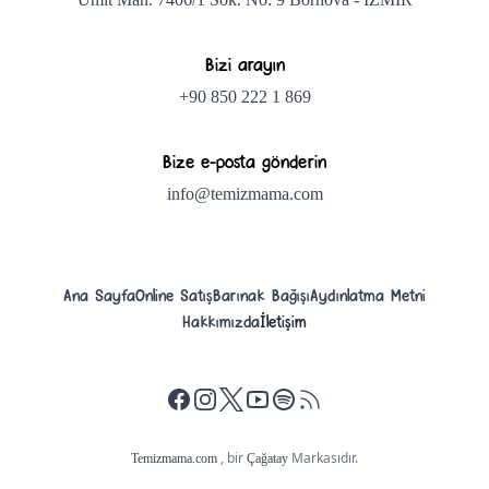
Bizi arayın
+90 850 222 1 869
Bize e-posta gönderin
info@temizmama.com
Ana Sayfa
Online Satış
Barınak Bağışı
Aydınlatma Metni
Hakkımızda
İletişim
Facebook
İnstagram
X
Youtube
Spotify Podcast
, bir
Markasıdır.
Temizmama.com
Çağatay
© 2008 - 2024
her hakkı saklıdır.
Temizmama.com