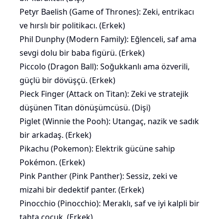
Petyr Baelish (Game of Thrones): Zeki, entrikacı
ve hırslı bir politikacı. (Erkek)
Phil Dunphy (Modern Family): Eğlenceli, saf ama
sevgi dolu bir baba figürü. (Erkek)
Piccolo (Dragon Ball): Soğukkanlı ama özverili,
güçlü bir dövüşçü. (Erkek)
Pieck Finger (Attack on Titan):
Zeki
ve stratejik
düşünen Titan dönüşümcüsü. (Dişi)
Piglet (Winnie the Pooh): Utangaç, nazik ve sadık
bir arkadaş. (Erkek)
Pikachu (Pokemon): Elektrik gücüne sahip
Pokémon. (Erkek)
Pink Panther (Pink Panther): Sessiz, zeki ve
mizahi bir dedektif panter. (Erkek)
Pinocchio (Pinocchio): Meraklı, saf ve iyi kalpli bir
tahta çocuk. (Erkek)