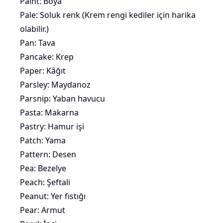
Paint: Boya
Pale: Soluk renk (
Krem rengi kediler
için harika
olabilir.)
Pan: Tava
Pancake: Krep
Paper: Kâğıt
Parsley: Maydanoz
Parsnip: Yaban havucu
Pasta:
Makarna
Pastry: Hamur işi
Patch: Yama
Pattern: Desen
Pea:
Bezelye
Peach:
Şeftali
Peanut: Yer fıstığı
Pear:
Armut