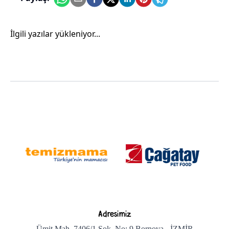
İlgili yazılar yükleniyor...
Adresimiz
Ümit Mah. 7406/1 Sok. No: 9 Bornova - İZMİR