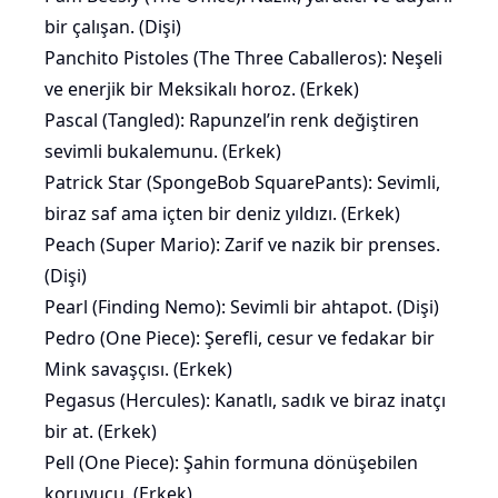
bir çalışan. (Dişi)
Panchito Pistoles (The Three Caballeros): Neşeli
ve enerjik bir Meksikalı horoz. (Erkek)
Pascal (Tangled): Rapunzel’in renk değiştiren
sevimli bukalemunu. (Erkek)
Patrick Star (SpongeBob SquarePants): Sevimli,
biraz saf ama içten bir deniz yıldızı. (Erkek)
Peach (Super Mario): Zarif ve nazik bir prenses.
(Dişi)
Pearl (Finding Nemo): Sevimli bir ahtapot. (Dişi)
Pedro (One Piece): Şerefli, cesur ve fedakar bir
Mink savaşçısı. (Erkek)
Pegasus (Hercules): Kanatlı, sadık ve biraz inatçı
bir at. (Erkek)
Pell (One Piece): Şahin formuna dönüşebilen
koruyucu. (Erkek)