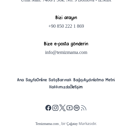
Bizi arayın
+90 850 222 1 869
Bize e-posta gönderin
info@temizmama.com
Ana Sayfa
Online Satış
Barınak Bağışı
Aydınlatma Metni
Hakkımızda
İletişim
Facebook
İnstagram
X
Youtube
Spotify Podcast
, bir
Markasıdır.
Temizmama.com
Çağatay
© 2008 - 2024
her hakkı saklıdır.
Temizmama.com