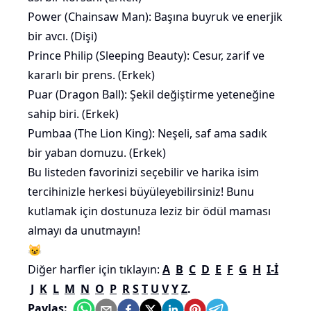
Power (Chainsaw Man): Başına buyruk ve enerjik
bir avcı. (Dişi)
Prince Philip (Sleeping Beauty): Cesur, zarif ve
kararlı bir prens. (Erkek)
Puar (Dragon Ball): Şekil değiştirme yeteneğine
sahip biri. (Erkek)
Pumbaa (The Lion King): Neşeli, saf ama sadık
bir yaban domuzu. (Erkek)
Bu listeden favorinizi seçebilir ve harika isim
tercihinizle herkesi büyüleyebilirsiniz! Bunu
kutlamak için dostunuza leziz bir ödül maması
almayı da unutmayın!
😺
Diğer harfler için tıklayın:
A
B
C
D
E
F
G
H
I-İ
J
K
L
M
N
O
P
R
S
T
U
V
Y
Z
.
Paylaş: