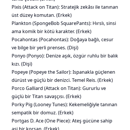
Pixis (Attack on Titan): Stratejik zekâsı ile tanınan
üst düzey komutan. (Erkek)
Plankton (SpongeBob SquarePants): Hırslı, sinsi
ama komik bir kötü karakter. (Erkek)
Pocahontas (Pocahontas): Doğaya bağlı, cesur
ve bilge bir yerli prenses. (Dişi)
Ponyo (Ponyo): Denize aşık, özgür ruhlu bir
balık
kızı. (Dişi)
Popeye (Popeye the Sailor): Ispanakla güçlenen
dürüst ve güçlü bir denizci. Temel Reis. (Erkek)
Porco Galliard (Attack on Titan): Gururlu ve
güçlü bir Titan savaşçısı. (Erkek)
Porky Pig (Looney Tunes): Kekemeliğiyle tanınan
sempatik bir domuz. (Erkek)
Portgas D. Ace (One Piece): Ateş gücüne sahip
asi bir korsan. (Erkek)