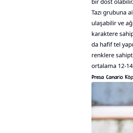
bir dost olabilir
Tazı grubuna ai
ulaşabilir ve ağı
karaktere sahip
da hafif tel yap
renklere sahipti
ortalama 12-14 
Presa Canario Köp