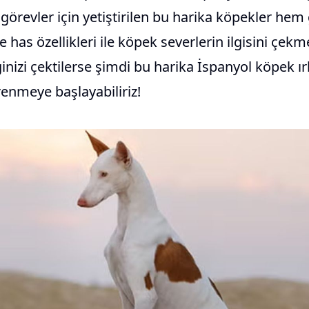
i görevler için yetiştirilen bu harika köpekler he
has özellikleri ile köpek severlerin ilgisini çekme
ginizi çektilerse şimdi bu harika İspanyol köpek ır
ğrenmeye başlayabiliriz!