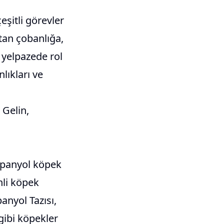
çeşitli görevler
tan çobanlığa,
 yelpazede rol
lıkları ve
 Gelin,
İspanyol köpek
nli köpek
anyol Tazısı,
gibi köpekler