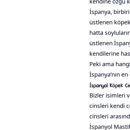
kendine özgü kö
İspanya, birbiri
üstlenen köpek 
hatta soyluları
üstlenen İspany
kendilerine has
Peki ama hangi
İspanya’nın en 
İspanyol Köpek Cin
Bizler isimleri
cinsleri kendi 
cinsleri arasın
İspanyol Mastif