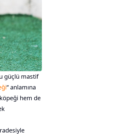
u güçlü mastif
eği
” anlamına
çi köpeği hem de
ek
radesiyle