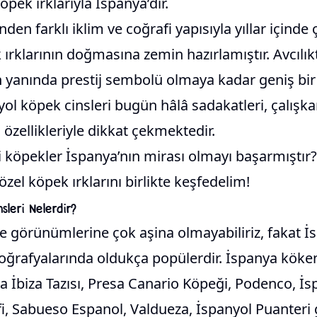
pek ırklarıyla İspanya’dır.
nden farklı iklim ve coğrafi yapısıyla yıllar içinde 
ırklarının doğmasına zemin hazırlamıştır. Avcılık
n yanında prestij sembolü olmaya kadar geniş bir
ol köpek cinsleri bugün hâlâ sadakatleri, çalışkan
 özellikleriyle dikkat çekmektedir.
 köpekler İspanya’nın mirası olmayı başarmıştır?
özel köpek ırklarını birlikte keşfedelim!
sleri Nelerdir?
 ve görünümlerine çok aşina olmayabiliriz, fakat 
coğrafyalarında oldukça popülerdir. İspanya köke
da İbiza Tazısı, Presa Canario Köpeği, Podenco, İsp
i, Sabueso Espanol, Valdueza, İspanyol Puanteri 