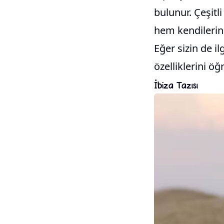
bulunur. Çeşitl
hem kendilerine 
Eğer sizin de il
özelliklerini ö
İbiza Tazısı