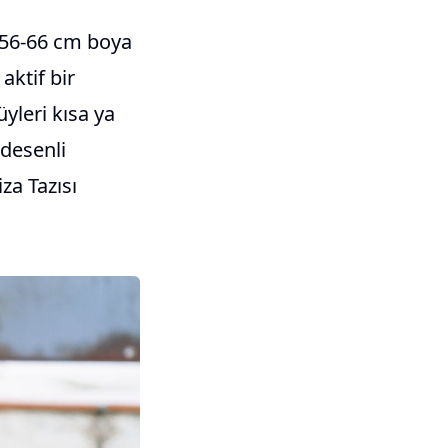
e 56-66 cm boya
 aktif bir
üyleri kısa ya
 desenli
iza Tazısı