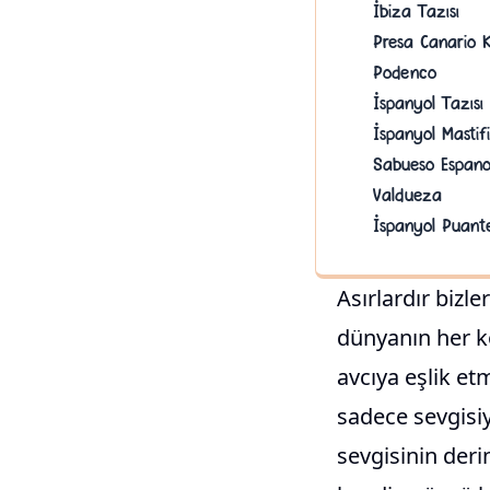
İbiza Tazısı
Presa Canario 
Podenco
İspanyol Tazısı
İspanyol Mastifi
Sabueso Espano
Valdueza
İspanyol Puante
Asırlardır bizl
dünyanın her kö
avcıya eşlik et
sadece sevgisiy
sevgisinin derin