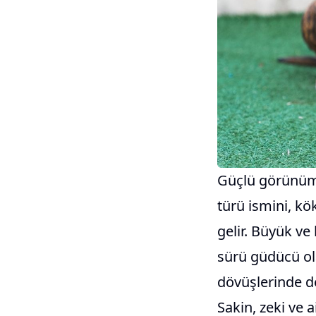
Güçlü görünümü
türü ismini, kö
gelir. Büyük ve 
sürü güdücü ola
dövüşlerinde de
Sakin, zeki ve 