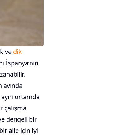
ük ve
dik
eni İspanya’nın
zanabilir.
an avında
a aynı ortamda
ir çalışma
ve dengeli bir
r aile için iyi