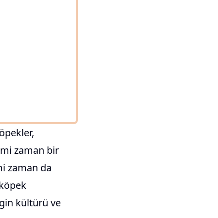
öpekler,
imi zaman bir
imi zaman da
 köpek
ngin kültürü ve