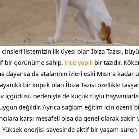
insleri listemizin ilk üyesi olan İbiza Tazısı, büy
if bir görünüme sahip,
ince yapılı
bir tazıdır. Kök
a dayansa da atalarının izleri eski Mısır’a kadar u
dayanıklı bir köpek olan İbiza Tazısı özellikle tavş
 av içgüdüsü nedeniyle de küçük tüylü hayvanlarl
gun değildir. Ayrıca sağlam eğitim için özenli b
ancılara karşı mesafeli olsa da genel olarak sakin 
 Yüksek enerjisi sayesinde aktif bir yaşam süren bi