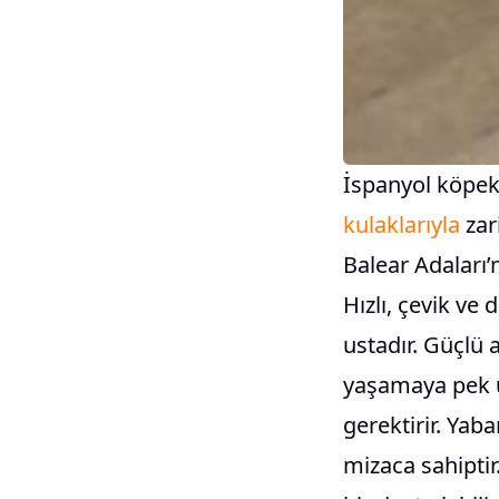
İspanyol köpek c
kulaklarıyla
zar
Balear Adaları’n
Hızlı, çevik ve 
ustadır. Güçlü
yaşamaya pek uy
gerektirir. Yab
mizaca sahiptir.